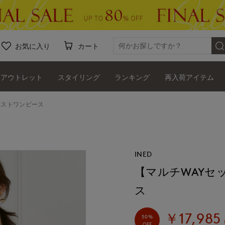
お気に入り
カート
アウトレット
スタイリング
ランキング
再入荷アイテム
エストワンピース
INED
【マルチWAYセ
ス
￥17,985
50%
OFF