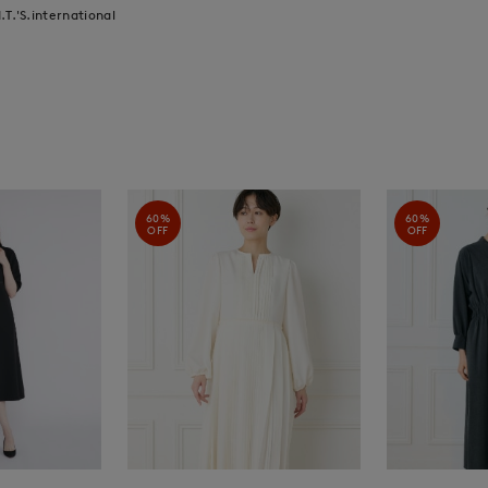
I.T.'S.international
60%
60%
OFF
OFF