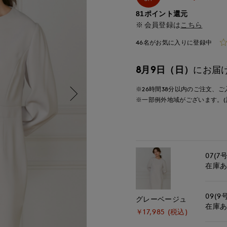
81ポイント還元
会員登録は
こちら
46名がお気に入りに登録中
8月9日（日）
にお届
※26時間
38分
以内
のご注文、ご
※一部例外地域がございます。(
07(7号
在庫
09(9
グレーベージュ
在庫
￥17,985 (税込)