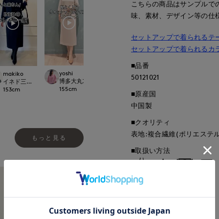
こちらの商品はサンプルで
味、素材、デザイン等の仕
セットアップで着られるテ
セットアップで着られるカ
■品番
yoshi
yoshi
Mikiko
makiko
50121021
.international
博多大丸7-IDconcept.
博多大丸7-IDconcept.
新宿タカシマヤSUPE
イネド三井アウトレットパーク多摩南大沢店
155
cm
155
cm
158
cm
153
cm
■原産国
中国製
■クオリティ
表地:複合繊維(ポリエステル)
もっと見る
■取扱い方法
取り扱いについて