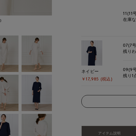
11(11
在庫
)
モデル身長:168cm
07(7号
残り
09(9
ネイビー
残り1
￥17,985 (税込)
アイテム説明