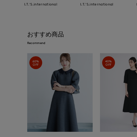
I.T.'S.international
I.T.'S.international
おすすめ商品
Recommend
60%
40%
OFF
OFF