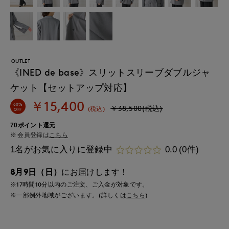
OUTLET
《INED de base》スリットスリーブダブルジャ
ケット【セットアップ対応】
￥15,400
60%
￥38,500(税込)
(税込)
OFF
70ポイント還元
会員登録は
こちら
1名がお気に入りに登録中
0.0
(0件)
8月9日（日）
にお届けします！
※17時間
10分
以内
のご注文、ご入金が対象です。
※一部例外地域がございます。(詳しくは
こちら
)