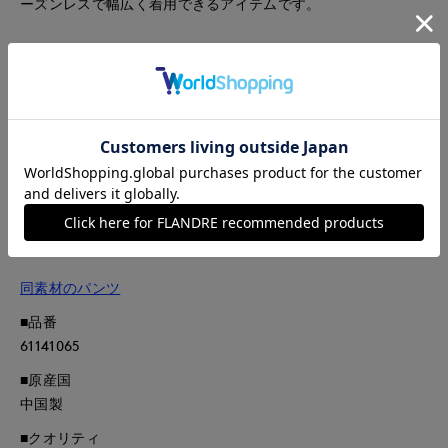
ーズンレスで幅広く着用できるアイテムです。
・裏地あり
・ポケットあり
・水洗い可
同素材のパンツ品番:2761161066
■サンプル撮影商品
画像の商品はサンプルです。実際の商品とはサイズや色味、素
材、デザイン等の仕様が若干変更になる場合がございます。
同素材のパンツ
■品番
61141065
■原産国
中国製
■クオリティ