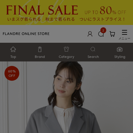
2
メニュー
Top
Brand
Category
Search
Styling
60%
OFF