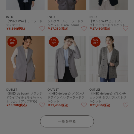
INED
INED
INED
【マルチWAY】テーラード
シルクウールテーラードジ
【マルチWAYセットアッ
ジャケット
ャケット《Loro Piana》
プ】テーラードジャケット
￥6,996(税込)
￥17,380(税込)
￥17,490(税込)
50%
50%
50%
OFF
OFF
OFF
OUTLET
OUTLET
OUTLET
《INED de base》メランジ
《INED de base》メランジ
《INED de base》グレンチ
ドライツイル ジレジャケッ
ドライツイル テーラードジ
ェック柄 ダブルブレストジ
ト【セットアップ対応】
ャケット
ャケット
￥13,200(税込)
￥21,450(税込)
￥21,450(税込)
一覧を見る