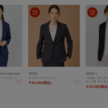
40%
50%
OFF
OFF
nternational
INED
INED L
ラージャケット
テーラードジャケット
《大きいサイズ》
アップ】テーラ
￥28,182(税込)
￥18,590(税込