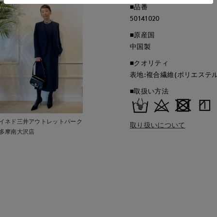
■品番
50141020
■原産国
中国製
■クオリティ
表地:複合繊維(ポリエステル)
■取扱い方法
イネド三井アウトレットパーク
取り扱いについて
多摩南大沢店