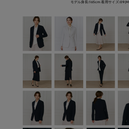
モデル身長:165cm
着用サイズ:09(M