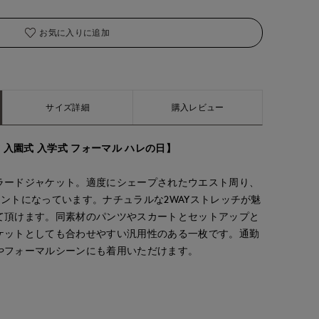
お気に入りに追加
サイズ詳細
購入レビュー
 入園式 入学式 フォーマル ハレの日】
ラードジャケット。適度にシェープされたウエスト周り、
ントになっています。ナチュラルな2WAYストレッチが魅
て頂けます。同素材のパンツやスカートとセットアップと
ケットとしても合わせやすい汎用性のある一枚です。通勤
やフォーマルシーンにも着用いただけます。
kaori
ナオミ
Jinda
'S.international
那覇メインプレイスI.T.'S.international
那覇メインプレイスI.T.'S.international
広島三越SUPERIORCLOSET
157
cm
162
cm
170
cm