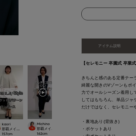
アイテム説明
【セレモニー 卒園式 卒業式
きちんと感のある定番テー
綺麗な開きのVゾーンもポイ
力でオールシーズン着用し
してはもちろん、単品ジャ
だけではなく、セレモニー
・裏地あり(背抜き)
Michino
kaori
kaori
kaori
・ポケットあり
那覇メインプレイスI.T.'S.international
.international
那覇メインプレイスI.T.'S.international
那覇メインプレイスI.T.'S.international
那覇メインプレイスI.T.
162
cm
157
cm
157
cm
157
cm
・内ポケットあり