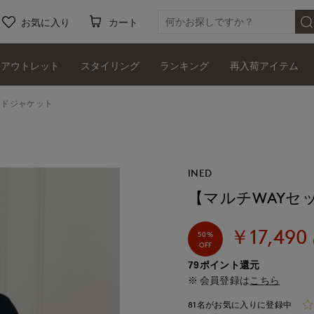
お気に入り
カート
アウトレット
スタイリング
ランキング
再入荷アイテム
ードジャケット
INED
【マルチWAYセ
￥17,490
50%
OFF
79ポイント還元
会員登録は
こちら
81名がお気に入りに登録中