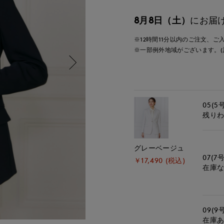
8月8日（土）
にお届
※12時間
11分
以内
のご注文、ご
※一部例外地域がございます。(
05(5
残り
グレーベージュ
07(7号
￥17,490 (税込)
在庫
09(9
在庫