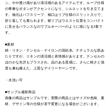
ン。やや透け感があり清涼感のあるアイテムです。ループ仕様
の華奢なボタンがアクセントになり、シルエットを引き立てま
す。袖元はパフスリーブ、袖口はリブ仕様のスリット入りで、
折り返しても着られます。裾リブはウエスト位置をコンパクト
に見せるバランスなのでプルオーバーのように様になる1着で
す。
■素材
綿・リネン・テンセル・ナイロンの混紡糸。ナチュラルな肌あ
たりですが、リネンの清涼感と表情感があります。テンセルの
ほのかな光沢もプラスされ、品のある質感に。さらに軽さと強
度も兼ね備えた、上質なデイリーヤーンです。
・水洗い可
■サンプル撮影商品
画像の商品はサンプルです。実際の商品とはサイズや色味、素
材、デザイン等の仕様が若干変更になる場合がございます。