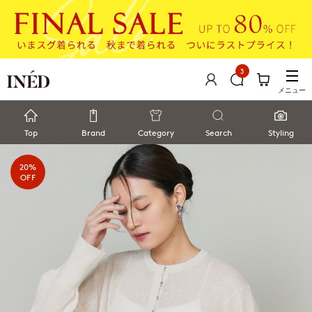
3
メニュー
Top
Brand
Category
Search
Styling
20%
OFF