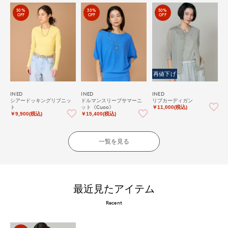
50%
30%
50%
OFF
OFF
OFF
再値下げ
INED
INED
INED
シアードッキングリブニッ
ドルマンスリーブサマーニ
リブカーディガン
ト
ット《Cuoo》
￥11,000(税込)
￥9,900(税込)
￥15,400(税込)
一覧を見る
最近見たアイテム
Recent