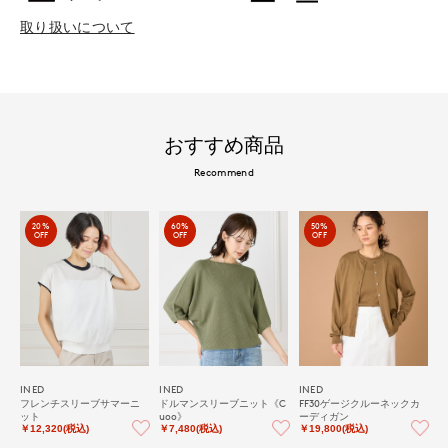
取り扱いについて
おすすめ商品
Recommend
20%
60%
50%
OFF
OFF
OFF
INED
INED
INED
フレンチスリーブサマーニ
ドルマンスリーブニット《C
FF30ゲージクルーネックカ
ット
uoo》
ーディガン
￥12,320(税込)
￥7,480(税込)
￥19,800(税込)