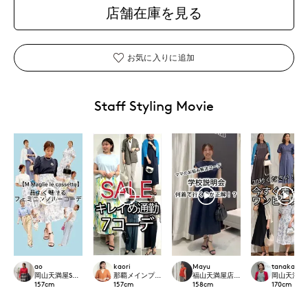
店舗在庫を見る
お気に入りに追加
Staff Styling Movie
ao
kaori
Mayu
tanaka
岡山天満屋SUPERIORCLOSET
那覇メインプレイスI.T.'S.international
福山天満屋店INED/7-IDconcept./Mag
岡山天満屋SU
157
cm
157
cm
158
cm
170
cm