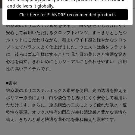
アイテム説明
サイズ詳細
購入レビュー
■デザイン
綿麻混のポリエステル素材を使用し、白や淡色でも透けにくく
安心して着用いただけるクロップトパンツ。すっきりとしたシ
ルエットにこだわりながら、程よいワイド感と軽やかなクロッ
プト丈でバランスよく仕上げました。ウエストは前をフラット
に、後ろはゴム仕様にすることで見た目の美しさと快適な穿き
心地を両立。きれいめにもカジュアルにも合わせやすい、汎用
性の高いアイテムです。
■素材
綿麻混のポリエステルオックス素材を使用。光の透過を抑える
ポリマー原糸により、白や淡色でも透けにくく安心して着用い
ただけます。さらに、原糸構造の工夫によって優れた吸水・速
乾性を実現。オックス特有の凹凸が生む清涼感と豊かな表情を
備え、きちんと感と快適な着心地を兼ね備えた素材です。