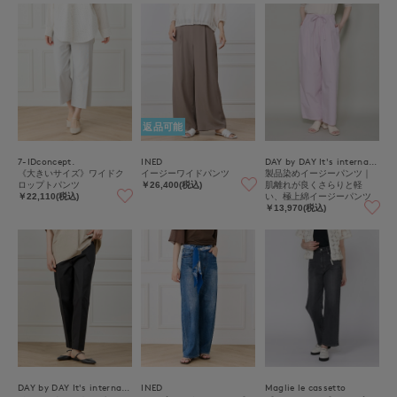
返品可能
7-IDconcept.
INED
DAY by DAY It's international
《大きいサイズ》ワイドク
イージーワイドパンツ
製品染めイージーパンツ｜
ロップトパンツ
肌離れが良くさらりと軽
￥26,400(税込)
い、極上綿イージーパンツ
￥22,110(税込)
￥13,970(税込)
DAY by DAY It's international
INED
Maglie le cassetto