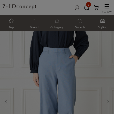
2
メニュー
Top
Brand
Category
Search
Styling