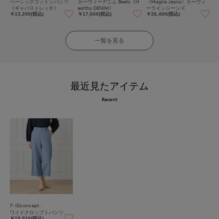
ベーシックコットンパンツ
カーヴィーデニム Beets《H
《Maglie Jeans》カーヴィ
《ギャバストレッチ》
ealthy DENIM》
ーラインジーンズ
￥13,200(税込)
￥17,600(税込)
￥26,400(税込)
一覧を見る
最近見たアイテム
Recent
7-IDconcept.
ワイドクロップトパンツ
￥19,910(税込)