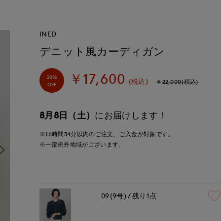
INED
デニット風カーディガン
￥17,600
20%
(税込)
￥22,000(税込)
OFF
8月8日（土）
にお届けします！
※16時間
34分
以内
のご注文、ご入金が対象です。
※一部例外地域がございます。
09(9号)
残り1点