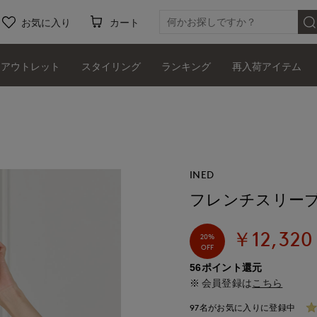
お気に入り
カート
アウトレット
スタイリング
ランキング
再入荷アイテム
INED
フレンチスリー
￥12,320
20%
OFF
56ポイント還元
会員登録は
こちら
97名がお気に入りに登録中