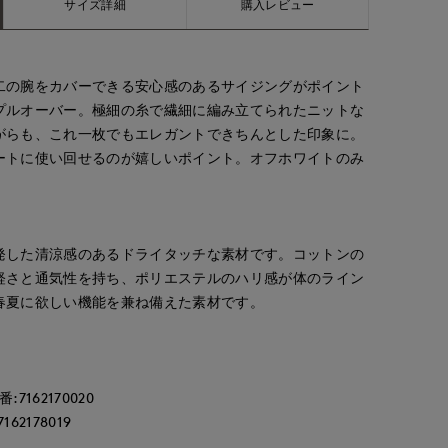
サイズ詳細
購入レビュー
二の腕をカバーできる安心感のあるサイジングがポイント
プルオーバー。極細の糸で繊細に編み立てられたニットな
がらも、これ一枚でもエレガントできちんとした印象に。
ートに使い回せるのが嬉しいポイント。オフホワイトのみ
。
発した清涼感のあるドライタッチな素材です。コットンの
軽さと通気性を持ち、ポリエステルのハリ感が体のライン
春夏に欲しい機能を兼ね備えた素材です。
162170020
2178019