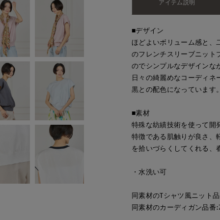
アイテム説明
■デザイン
ほどよいボリューム感と、
のフレンチスリーブニット
のでシンプルなデザインな
日々の綺麗めなコーディネ
黒との配色になっています
■素材
特殊な紡績技術を使って開
特徴である肌触りが良さ、
を拾いづらくしてくれる、
・水洗い可
同素材のTシャツ風ニット品番:7
同素材のカーディガン品番:716