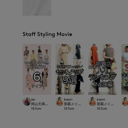
Staff Styling Movie
ao
kaori
kaori
岡山天満屋SUPERIORCLOSET
那覇メインプレイスI.T.'S.international
那覇メインプレイスI.T.'S
157
cm
157
cm
157
cm