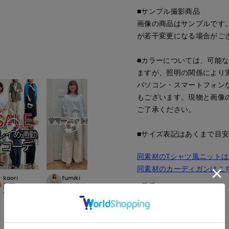
■サンプル撮影商品
画像の商品はサンプルです
が若干変更になる場合がご
■カラーについては、可能
ますが、照明の関係により
パソコン・スマートフォン
もございます。現物と画像
ご了承ください。
■サイズ表記はあくまで目
同素材のTシャツ風ニット
同素材のカーディガンはこ
kaori
kaori
fumiki
Jinda
■品番
那覇メインプレイスI.T.
.international
那覇メインプレイスI.T.'S.international
小倉井筒屋SUPERIOR CLOSET
広島三越SUPERIORCLOSET
157
cm
157
cm
159
cm
170
cm
62170021
■原産国
中国製