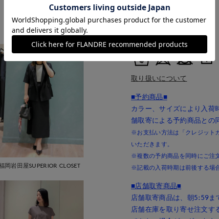
■クオリティ
もっと見る
綿50% ポリエステル50%
■取扱い方法
取り扱いについて
■予約商品■
カラー、サイズにより入荷
舗取寄による予約商品との
※お支払い方法は「クレジットカー
いただきます。
※複数の予約商品を同時にご注
福岡岩田屋SUPERIOR CLOSET
※記載の入荷時期は前後する場
■店舗取寄商品■
店舗取寄商品は、朝5:59
店舗在庫を取り寄せ注文す