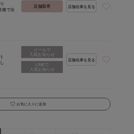
着用サイズ:09(M)
モデ
あり
店舗取寄
店舗在庫を見る
前後で出
定
メールで
入荷お知らせ
号)
店舗在庫を見る
なし
お気に入りに追加