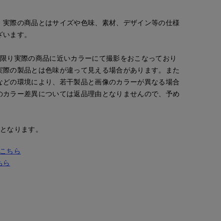
。実際の商品とはサイズや色味、素材、デザイン等の仕様
ざいます。
な限り実際の商品に近いカラーにて撮影をおこなっており
実際の製品とは色味が違って見える場合があります。また
などの環境により、若干製品と画像のカラーが異なる場合
のカラー差異については返品理由となりませんので、予め
安となります。
はこちら
ちら
kaori
ao
ao
'S.international
那覇メインプレイスI.T.'S.internation
岡山天満屋SUPERIORCLOSET
岡山天満屋SUPERIORCLOSET
157
cm
157
cm
157
cm