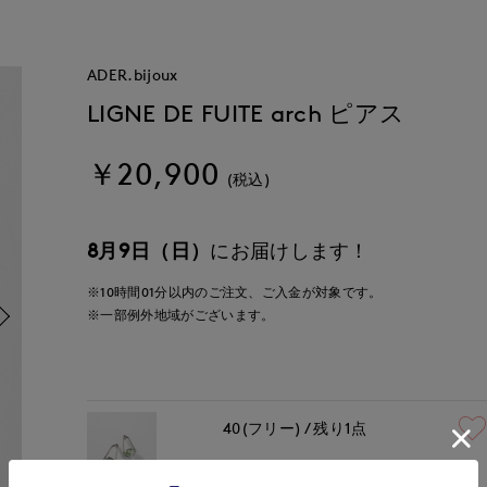
ADER.bijoux
LIGNE DE FUITE arch ピアス
￥20,900
(税込)
8月9日（日）
にお届けします！
※10時間
01分
以内
のご注文、ご入金が対象です。
※一部例外地域がございます。
40(フリー)
残り1点