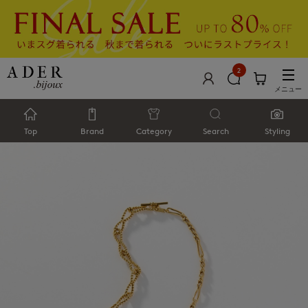
2
メニュー
Top
Brand
Category
Search
Styling