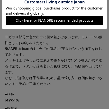
が印象的なデザインに仕上げました。
幾色もの色が溶け合うガラスから削り出したカボションは、一
粒一粒が光を透過し、やわらかくゆらめきます。
軽やかなつけ心地の繊細なチョーカーは、首元にさりげない輝
きを添え、涼やかな雰囲気を引き立てるデザインです。
※ガラス部分の色の出方に個体差がございます。モチーフの個
性としてお楽しみください。
※ADER.bijouxでは、全ての商品に“墨入れ”という加工を施し
ております。
メッキ仕上げをした後にあえて墨をかけて1つ1つ職人が拭き取
る作業で、メタルが落ち着いた色味になり、高級感を出してい
ます。
なお、拭き取りは手作業のため、墨の残り方には個体差がござ
います。予めご了承ください。
■品番
61295102
■原産国