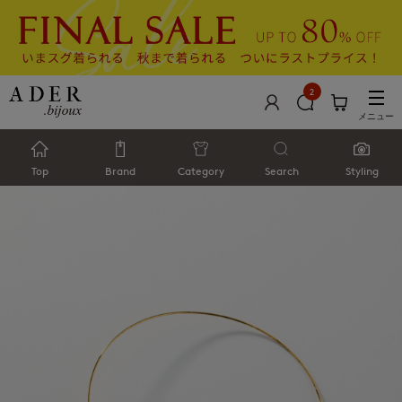
2
メニュー
Top
Brand
Category
Search
Styling