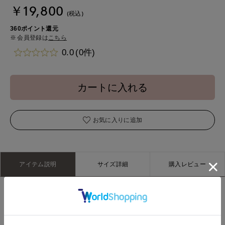
￥19,800
(税込)
360ポイント還元
会員登録は
こちら
0.0
(0件)
カートに入れる
お気に入りに追加
アイテム説明
サイズ詳細
購入レビュー
今期のテーマ〈Ligne de fuite（逃走線）〉を表現したコレク
ション。
境界からこぼれ落ちる原石のような輝きを大切にし、放つ色彩