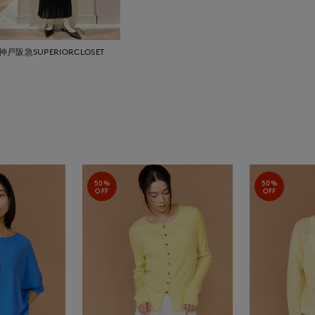
神戸阪急SUPERIORCLOSET
50%
50%
OFF
OFF