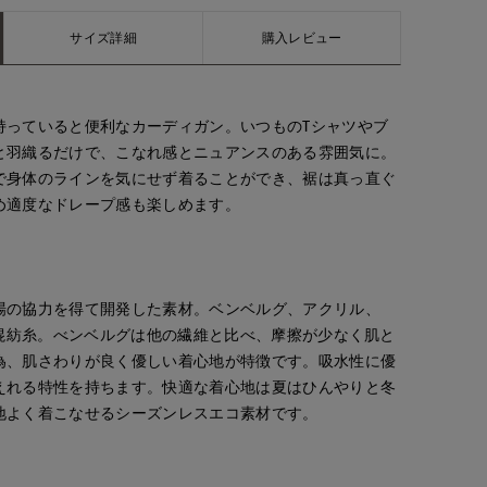
サイズ詳細
購入レビュー
持っていると便利なカーディガン。いつものTシャツやブ
と羽織るだけで、こなれ感とニュアンスのある雰囲気に。
で身体のラインを気にせず着ることができ、裾は真っ直ぐ
め適度なドレープ感も楽しめます。
場の協力を得て開発した素材。ベンベルグ、アクリル、
の混紡糸。べンベルグは他の繊維と比べ、摩擦が少なく肌と
為、肌さわりが良く優しい着心地が特徴です。吸水性に優
えれる特性を持ちます。快適な着心地は夏はひんやりと冬
地よく着こなせるシーズンレスエコ素材です。