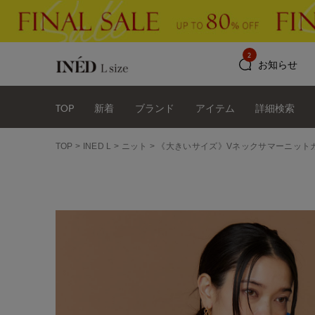
2
お知らせ
TOP
新着
ブランド
アイテム
詳細検索
TOP
INED L
ニット
《大きいサイズ》Vネックサマーニットカ