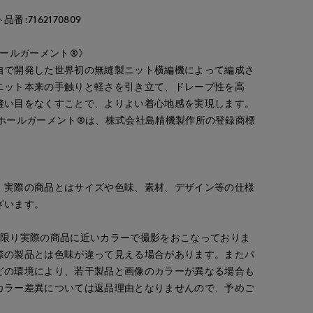
:7162170809
／ホールガーメント®》
自で開発した世界初の無縫製ニット横編機によって編成さ
ニット本来の手触りと軽さを引き立て、ドレープ性を高
縫い目をなくすことで、よりよい着心地感を実現します。
®及びホールガーメント®は、株式会社島精機製作所の登録商標
morimoto
ao
ao
。実際の商品とはサイズや色味、素材、デザイン等の仕様
ORCLOSET
広島三越SUPERIORCLOSET
岡山天満屋SUPERIORCLOSET
岡山天満屋SUPERIORCLOSET
158
cm
157
cm
157
cm
ざいます。
な限り実際の商品に近いカラーで撮影をおこなっておりま
際の製品とは色味が違って見える場合があります。またパ
どの環境により、若干製品と画像のカラーが異なる場合も
カラー差異については返品理由となりませんので、予めご