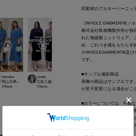
同素材のプルオーバーニット品番
《WHOLE GARMENT®
株式会社島精機製作所が独
れた無縫製ニットウェア。
め、ごわつき感をもたらす
※WHOLEGARMENT
です。
■サンプル撮影商品
tanaka
Jinda
ao
ao
画像の商品はサンプルです
OR CLOSET
岡山天満屋SUPERIORCLOSET
広島三越SUPERIORCLOSET
岡山天満屋SUPERIORCLOSET
岡山天満屋SUPERI
170
cm
170
cm
157
cm
157
cm
が若干変更になる場合がご
■カラーについては、可能
すが、照明の関係により実
もっと見る
ソコン・スマートフォンな
ございます。現物と画像の
了承ください。