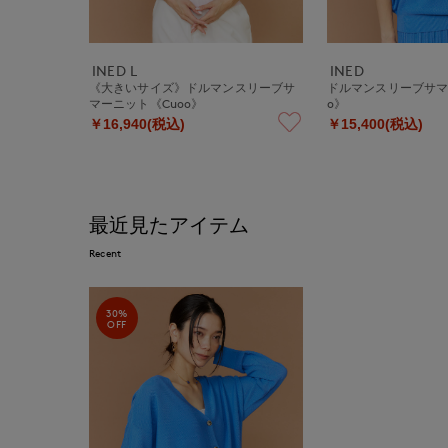
INED L
INED
《大きいサイズ》ドルマンスリーブサ
ドルマンスリーブサマ
マーニット《Cuoo》
o》
￥16,940(税込)
￥15,400(税込)
最近見たアイテム
Recent
30%
OFF