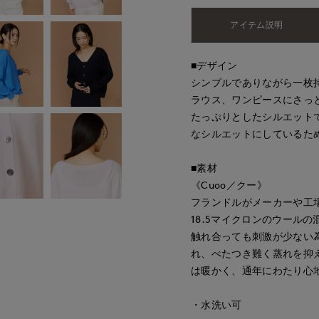
アイテム説明
■デザイン
シンプルでありながら一枚
ラウス、ワンピースにさっ
たっぷりとしたシルエット
なシルエットにしているた
■素材
《Cuoo／クー》
フランドルがメーカーや工
18.5マイクロンのウール
触れ合っても刺激が少ない
れ、べたつき難く蒸れを抑
は暖かく、通年にわたり心
・水洗い可