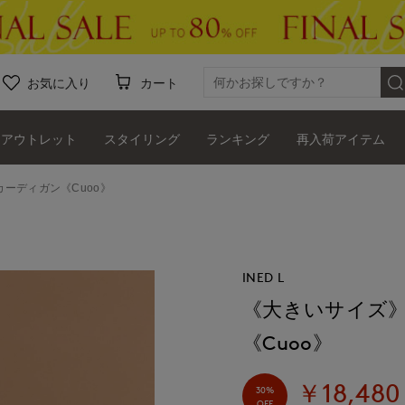
お気に入り
カート
アウトレット
スタイリング
ランキング
再入荷アイテム
ーディガン《Cuoo》
INED L
《大きいサイズ
《Cuoo》
￥18,480
30%
OFF