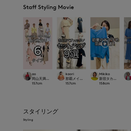
Staff Styling Movie
ao
kaori
Mikiko
岡山天満屋SUPERIORCLOSET
那覇メインプレイスI.T.'S.international
新宿タカシマヤSUPERI
157
cm
157
cm
158
cm
スタイリング
Styling