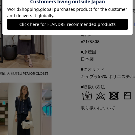
■サイズ表記はあくまで目
同素材のプルオーバーニッ
■品番
62178808
■原産国
日本製
■クオリティ
岡山天満屋SUPERIORCLOSET
キュプラ53% ポリエステル
■取扱い方法
取り扱いについて