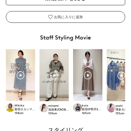
お気に入りに追加
Staff Styling Movie
Mikiko
kuro
minami
yoshi
新宿タカシマヤSUPERIOR CLOSET
新宿伊勢丹SUPERIOR CLOSET
池袋東武ROBE SUPERIOR CLOSET
博多大丸7-ID
158
cm
165
cm
159
cm
155
cm
スタイリング