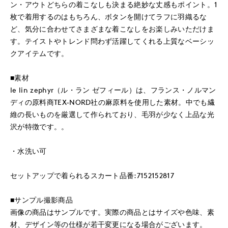
ン・アウトどちらの着こなしも決まる絶妙な丈感もポイント。1
枚で着用するのはもちろん、ボタンを開けてラフに羽織るな
ど、気分に合わせてさまざまな着こなしをお楽しみいただけま
す。テイストやトレンド問わず活躍してくれる上質なベーシッ
クアイテムです。
■素材
le lin zephyr（ル・ラン ゼフィール）は、フランス・ノルマン
ディの原料商TEX-NORD社の麻原料を使用した素材。中でも繊
維の長いものを厳選して作られており、毛羽が少なく上品な光
沢が特徴です。。
・水洗い可
セットアップで着られるスカート品番:7152152817
■サンプル撮影商品
画像の商品はサンプルです。実際の商品とはサイズや色味、素
材、デザイン等の仕様が若干変更になる場合がございます。