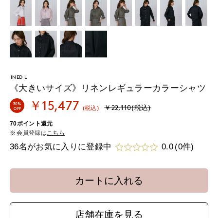
INED L
《大きいサイズ》リネンレギュラーカラーシャツ
￥15,477
30%
￥22,110(税込)
(税込)
OFF
70ポイント還元
会員登録は
こちら
36名がお気に入りに登録中
0.0
(0件)
カートに入れる
店舗在庫を見る