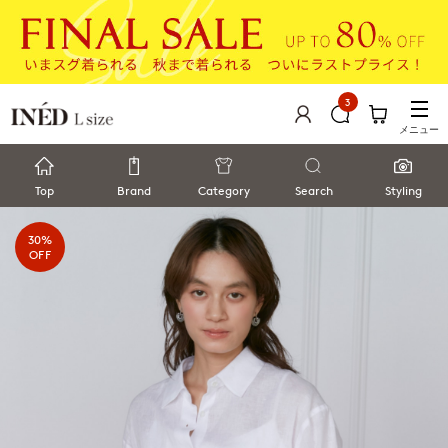
3
メニュー
Top
Brand
Category
Search
Styling
30%
OFF