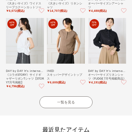
《大きいサイズ》ワイドス
《大きいサイズ》リネンシ
オーバーサイズシアーシャ
リーブコクーンカットソー
ャツ
ツ
￥6,072(税込)
￥14,707(税込)
￥4,488(税込)
60%
60%
70%
OFF
OFF
OFF
DAY by DAY It's international
INED
DAY by DAY It's international
《コラボSTORY》サイドギ
スキッパーデザイントップ
オーバーサイズリネンシャ
ャザーリボンTシャツ【STOR
ス
ツ《FUDGE 7月号掲載商品》
Y7月号掲載】
￥6,600(税込)
￥4,191(税込)
￥4,796(税込)
一覧を見る
最近見たアイテム