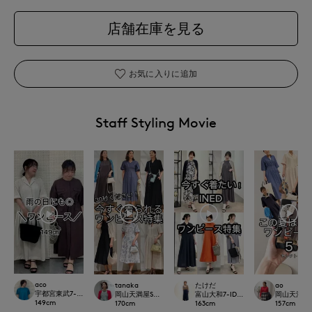
店舗在庫を見る
お気に入りに追加
Staff Styling Movie
aco
tanaka
たけだ
ao
宇都宮東武7-IDconcept./INED
岡山天満屋SUPERIORCLOSET
富山大和7-IDconcept.
岡山天満屋SU
149
cm
170
cm
163
cm
157
cm