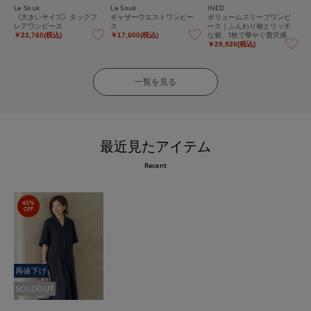
Le Souk
Le Souk
INED
《大きいサイズ》タックフ
ギャザーウエストワンピー
ボリュームスリーブワンピ
レアワンピース
ス
ース｜ふんわり袖とリッチ
な裾、1枚で華やぐ贅沢感
￥23,760(税込)
￥17,600(税込)
￥29,920(税込)
一覧を見る
最近見たアイテム
Recent
40%
OFF
再値下げ
SOLDOUT