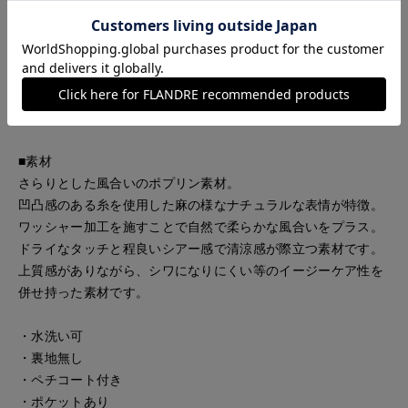
テーラード風の深めのVネックで首まわりをすっきり美しく見
せるデザイン。ボトムラインはランダムタックでたっぷり分量
感を持たせたリッチなシルエットです。アウトポケットがアク
セントとなり、1枚でスタイルが完結するワンピースです。袖口
にはカーブを付け肘を隠しつつすっきりとした印象にまとりま
す。
■素材
さらりとした風合いのポプリン素材。
凹凸感のある糸を使用した麻の様なナチュラルな表情が特徴。
ワッシャー加工を施すことで自然で柔らかな風合いをプラス。
ドライなタッチと程良いシアー感で清涼感が際立つ素材です。
上質感がありながら、シワになりにくい等のイージーケア性を
併せ持った素材です。
・水洗い可
・裏地無し
・ペチコート付き
・ポケットあり