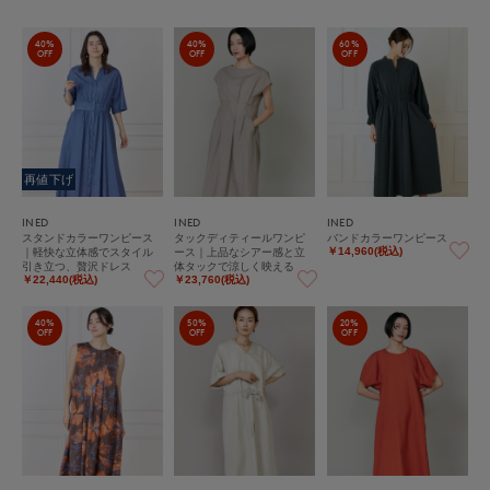
40%
40%
60%
OFF
OFF
OFF
再値下げ
INED
INED
INED
スタンドカラーワンピース
タックディティールワンピ
バンドカラーワンピース
｜軽快な立体感でスタイル
ース｜上品なシアー感と立
￥14,960(税込)
引き立つ、贅沢ドレス
体タックで涼しく映える
￥22,440(税込)
￥23,760(税込)
40%
50%
20%
OFF
OFF
OFF