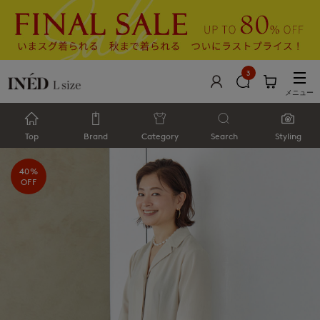
3
メニュー
Top
Brand
Category
Search
Styling
40%
OFF