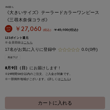
INED L
《大きいサイズ》テーラードカラーワンピース
《三尋木奈保コラボ》
￥27,060
40%
￥45,100(税込)
(税込)
OFF
123ポイント還元
会員登録は
こちら
17名がお気に入りに登録中
0.0
(0件)
再値下げ
8月9日（日）
にお届けします！
※29時間
58分
以内
のご注文、ご入金が対象です。
※一部例外地域がございます。(詳しくは
こちら
)
カートに入れる