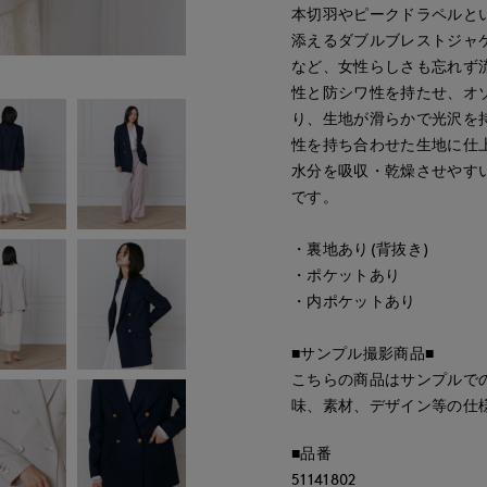
本切羽やピークドラペルと
添えるダブルブレストジャ
など、女性らしさも忘れず
性と防シワ性を持たせ、オ
り、生地が滑らかで光沢を
性を持ち合わせた生地に仕
水分を吸収・乾燥させやす
です。
・裏地あり(背抜き)
・ポケットあり
・内ポケットあり
■サンプル撮影商品■
こちらの商品はサンプルで
味、素材、デザイン等の仕
■品番
51141802