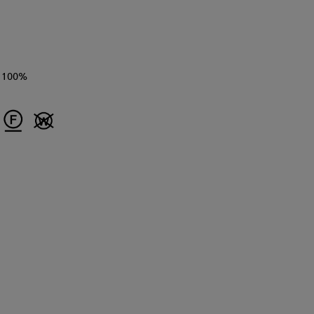
100%
浅野
Mikiko
原田 むつみ