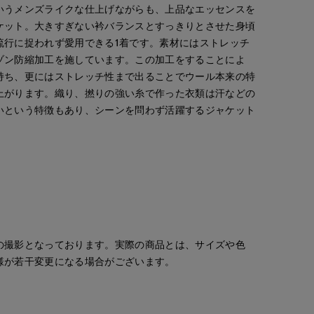
いうメンズライクな仕上げながらも、上品なエッセンスを
ケット。大きすぎない衿バランスとすっきりとさせた身頃
流行に捉われず愛用できる1着です。素材にはストレッチ
ゾン防縮加工を施しています。この加工をすることによ
持ち、更にはストレッチ性まで出ることでウール本来の特
上がります。織り、撚りの強い糸で作った衣類は汗などの
いという特徴もあり、シーンを問わず活躍するジャケット
の撮影となっております。実際の商品とは、サイズや色
様が若干変更になる場合がございます。