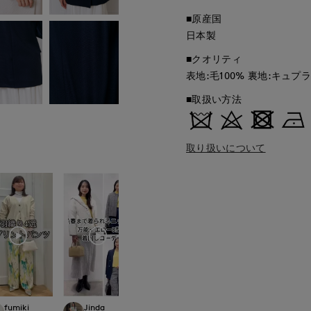
■原産国
日本製
■クオリティ
表地:毛100% 裏地:キュプラ 
■取扱い方法
取り扱いについて
fumiki
Jinda
Jinda
Mikiko