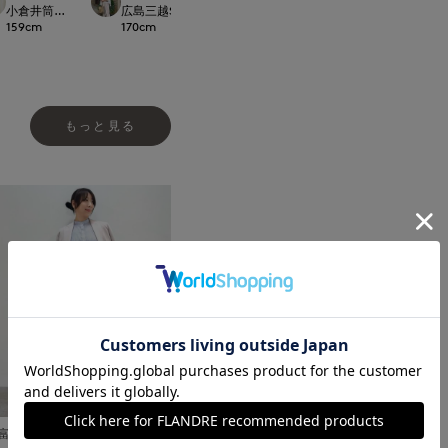
t.
小倉井筒屋SUPERIOR CLOSET
広島三越SUPERIORCLOSET
広島三越SUPERIORCLOSET
新宿タカシマヤSUPE
159
cm
170
cm
170
cm
158
cm
もっと見る
富山大和7-IDconcept.