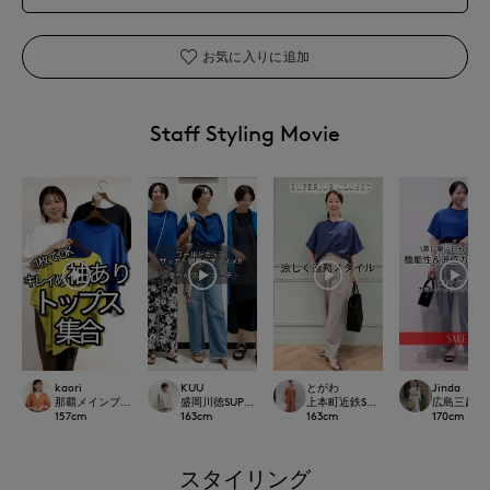
お気に入りに追加
Staff Styling Movie
kaori
KUU
とがわ
Jinda
那覇メインプレイスI.T.'S.international
盛岡川徳SUPERIOR CLOSET
上本町近鉄SUPERIORCLOSET
広島三越SUP
157
cm
163
cm
163
cm
170
cm
スタイリング