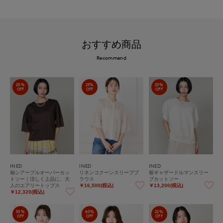
おすすめ商品
Recommend
20%
25%
20%
OFF
OFF
OFF
INED
INED
INED
袖シアープルオーバーカッ
リネンコクーンスリーブブ
裾ギャザードルマンスリー
トソー｜涼しく上品に、大
ラウス
ブカットソー
人のエアリートップス
￥16,500(税込)
￥13,200(税込)
￥12,320(税込)
50%
60%
22%
OFF
OFF
OFF