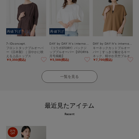
再値下げ
再値下げ
7-IDconcept.
DAY by DAY It's international
DAY by DAY It's international
フロントタックプルオーバ
《コラボSTORY》バックジ
キーネックカットプルオー
ー《日本製》｜涼やかに映
ッププルオーバー【STORY6
バー｜すっきり魅せるキー
える上品トップス
月号掲載】
ネック、軽やか天竺プルオ
ーバー
￥9,350(税込)
￥5,588(税込)
￥7,700(税込)
一覧を見る
最近見たアイテム
Recent
20%
OFF