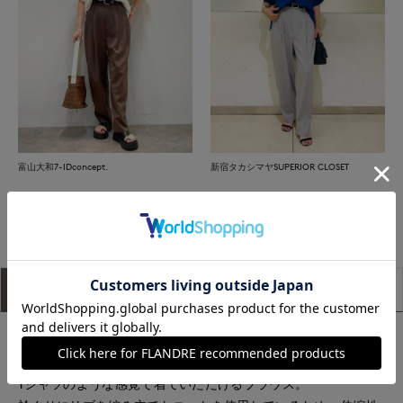
富山大和7-IDconcept.
新宿タカシマヤSUPERIOR CLOSET
もっと見る
アイテム説明
サイズ詳細
購入レビュー
ナチュラルなストレッチ性とふんわりと滑らかな表面感のある
ジョーゼットを使用した、
Tシャツのような感覚で着ていただけるブラウス。