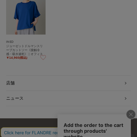
INED
ジョーゼットドルマンスリ
ーブカットソー《接触冷
感・吸水速乾》｜オフィス
カジュアルにも大活躍、ひ
￥14,960(税込)
んやり涼しい大人のイージ
ーケアカットソー
店舗
ニュース