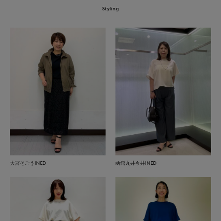
Styling
大宮そごうINED
函館丸井今井INED