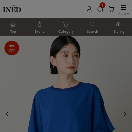
2
メニュー
Top
Brand
Category
Search
Styling
20%
OFF