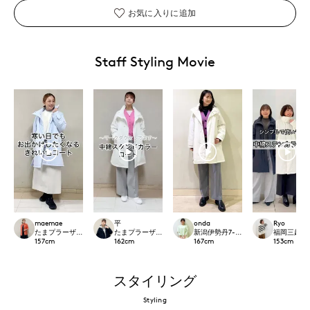
お気に入りに追加
Staff Styling Movie
maemae
平
onda
Ryo
たまプラーザ東急I.T.'S.international
たまプラーザ東急I.T.'S.international
新潟伊勢丹7-IDconcept.
福岡三越I.T.'
157
cm
162
cm
167
cm
153
cm
スタイリング
Styling