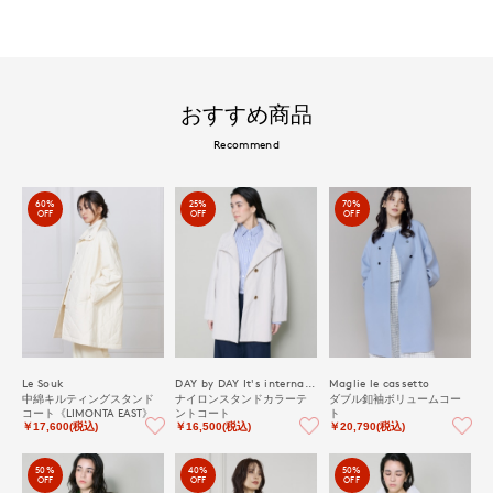
おすすめ商品
Recommend
60%
25%
70%
OFF
OFF
OFF
Le Souk
DAY by DAY It's international
Maglie le cassetto
中綿キルティングスタンド
ナイロンスタンドカラーテ
ダブル釦袖ボリュームコー
コート《LIMONTA EAST》
ントコート
ト
￥17,600(税込)
￥16,500(税込)
￥20,790(税込)
50%
40%
50%
OFF
OFF
OFF