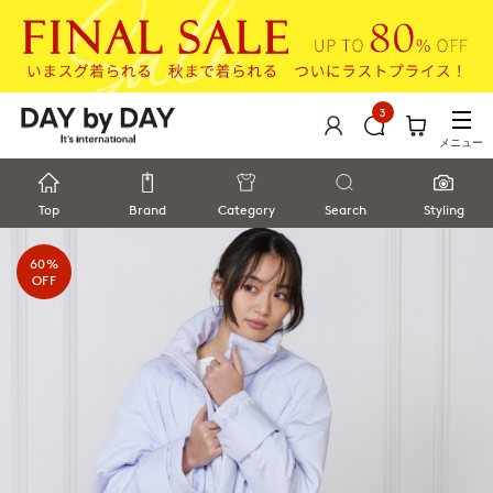
3
メニュー
Top
Brand
Category
Search
Styling
60%
OFF