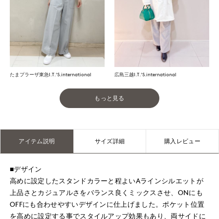
たまプラーザ東急I.T.'S.international
広島三越I.T.'S.international
もっと見る
アイテム説明
サイズ詳細
購入レビュー
■デザイン
高めに設定したスタンドカラーと程よいAラインシルエットが
上品さとカジュアルさをバランス良くミックスさせ、ONにも
OFFにも合わせやすいデザインに仕上げました。ポケット位置
を高めに設定する事でスタイルアップ効果もあり、両サイドに