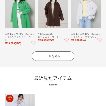
DAY by DAY It's international
7-IDconcept.
DAY by DAY It's international
ナイロンステンカラーコー
ステンカラーコート
ナイロンジップブルゾン
ト
￥33,000(税込)
￥9,900(税込)
￥13,200(税込)
一覧を見る
最近見たアイテム
Recent
60%
OFF