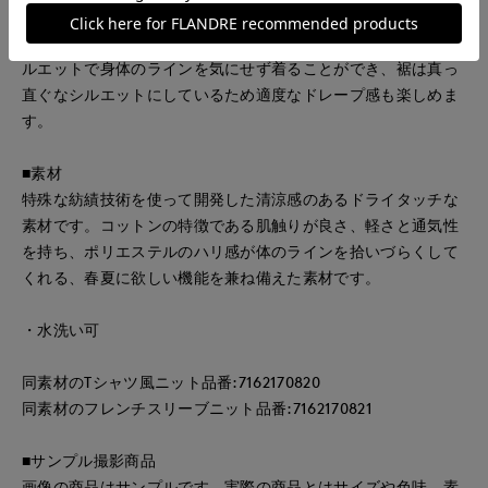
いつものTシャツやブラウス、ワンピースにさっと羽織るだけ
で、こなれ感とニュアンスのある雰囲気に。たっぷりとしたシ
ルエットで身体のラインを気にせず着ることができ、裾は真っ
直ぐなシルエットにしているため適度なドレープ感も楽しめま
す。
■素材
特殊な紡績技術を使って開発した清涼感のあるドライタッチな
素材です。コットンの特徴である肌触りが良さ、軽さと通気性
を持ち、ポリエステルのハリ感が体のラインを拾いづらくして
くれる、春夏に欲しい機能を兼ね備えた素材です。
・水洗い可
同素材のTシャツ風ニット品番:7162170820
同素材のフレンチスリーブニット品番:7162170821
■サンプル撮影商品
画像の商品はサンプルです。実際の商品とはサイズや色味、素