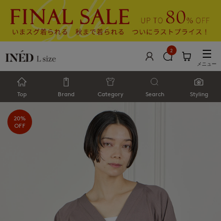
2
メニュー
Top
Brand
Category
Search
Styling
20%
OFF