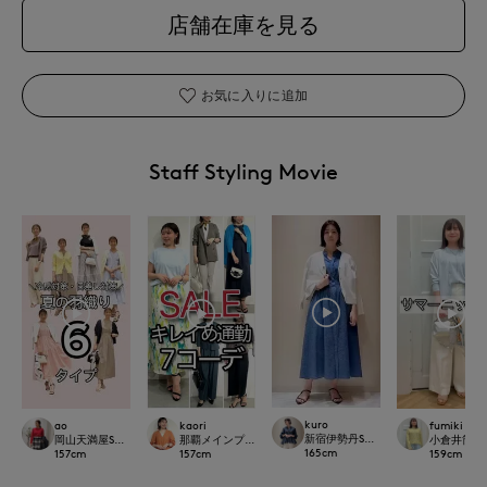
店舗在庫を見る
お気に入りに追加
Staff Styling Movie
kuro
ao
kaori
fumiki
新宿伊勢丹SUPERIOR CLOSET
岡山天満屋SUPERIORCLOSET
那覇メインプレイスI.T.'S.international
小倉井筒屋SU
165
cm
157
cm
157
cm
159
cm