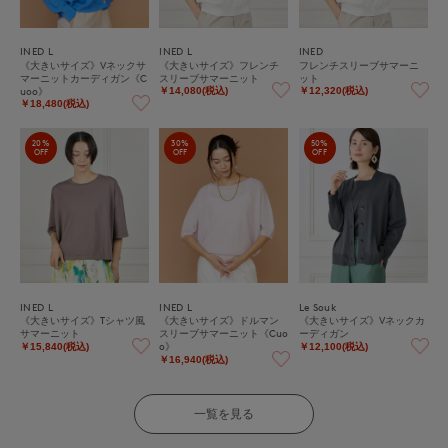
INED L
INED L
INED
《大きいサイズ》Vネックサ
《大きいサイズ》フレンチ
フレンチスリーブサマーニ
マーニットカーディガン《C
スリーブサマーニット
ット
uoo》
￥14,080(税込)
￥12,320(税込)
￥18,480(税込)
20%
30%
50%
OFF
OFF
OFF
INED L
INED L
Le Souk
《大きいサイズ》Tシャツ風
《大きいサイズ》ドルマン
《大きいサイズ》Vネックカ
サマーニット
スリーブサマーニット《Cuo
ーディガン
o》
￥15,840(税込)
￥12,100(税込)
￥16,940(税込)
一覧を見る