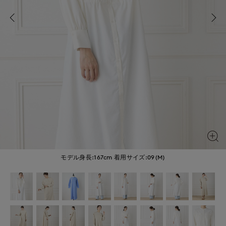
モデル身長:167cm
着用サイズ:09(M)