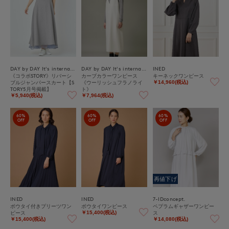
DAY by DAY It's international
DAY by DAY It's international
INED
《コラボSTORY》リバーシ
カーブカラーワンピース
キーネックワンピース
ブルジャンパースカート【S
《ウーリッシュフラノライ
￥14,960(税込)
TORY5月号掲載】
ト》
￥5,940(税込)
￥7,964(税込)
60%
60%
60%
OFF
OFF
OFF
再値下げ
INED
INED
7-IDconcept.
ボウタイ付きプリーツワン
ボウタイワンピース
ペプラムギャザーワンピー
ピース
ス
￥15,400(税込)
￥15,400(税込)
￥14,080(税込)