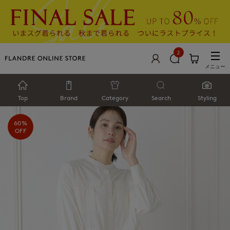
2
メニュー
Top
Brand
Category
Search
Styling
60%
OFF