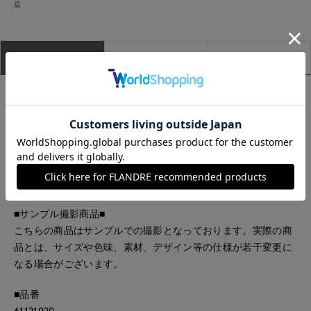
店
アイテム説明
サイズ詳細
購入レビュー
ヴィンテージブロード素材のワンピース。
胸にポケット付きで、ウエストギャザーデザイン。
・裏地なし
・ウエストゴム仕様
・水洗い可
■サンプル撮影商品■
こちらの商品はサンプルでの撮影となっております。実際の商
品とは、サイズや色味、素材、デザイン等の仕様が若干変更に
なる場合がございます。
■品番
61121020