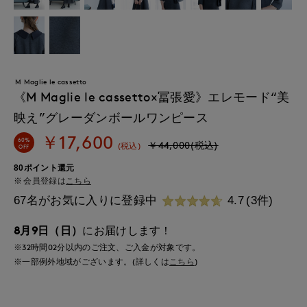
M Maglie le cassetto
《M Maglie le cassetto×冨張愛》エレモード“美
映え”グレーダンボールワンピース
￥17,600
60%
￥44,000(税込)
(税込)
OFF
80ポイント還元
会員登録は
こちら
67名がお気に入りに登録中
4.7
(3件)
8月9日（日）
にお届けします！
※32時間
02分
以内
のご注文、ご入金が対象です。
※一部例外地域がございます。(詳しくは
こちら
)