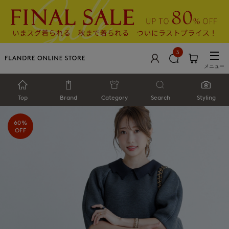
3
メニュー
Top
Brand
Category
Search
Styling
60%
OFF