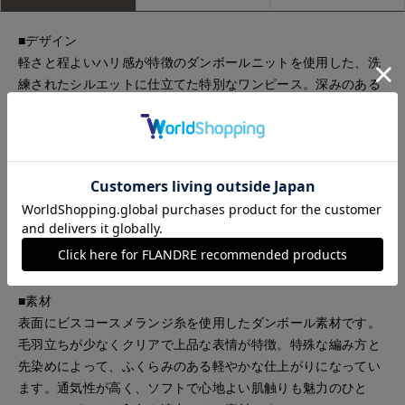
■デザイン
軽さと程よいハリ感が特徴のダンボールニットを使用した、洗
練されたシルエットに仕立てた特別なワンピース。深みのある
濃いトップグレーのボディに、ブラックの襟を合わせること
で、スポーティーさの中にもエレガントな雰囲気を演出。冨張
さんのこだわりが詰まった襟先は、モード感漂う変形デザイン
でシンプルなシルエットの中に存在感を放ちます。ふんわりと
した構築的な肩のデザインがモードな印象に。裾にたっぷりと
フレアを入れることで、贅沢で華やかなシルエットに仕上げま
した。洗練された上品さと旬のムードを併せ持つデザインは、
特別なシーンはもちろん、普段のお出かけにもおすすめです。
■素材
表面にビスコースメランジ糸を使用したダンボール素材です。
毛羽立ちが少なくクリアで上品な表情が特徴。特殊な編み方と
先染めによって、ふくらみのある軽やかな仕上がりになってい
ます。通気性が高く、ソフトで心地よい肌触りも魅力のひと