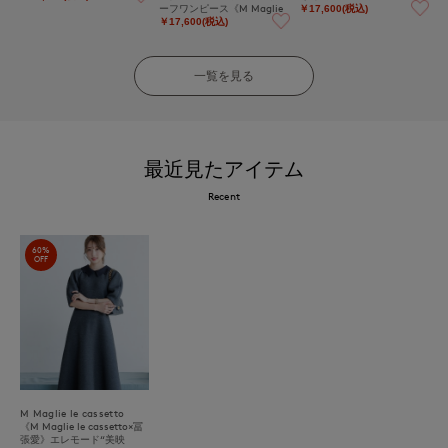
ーフワンピース《M Maglie
￥17,600(税込)
le cassetto》
￥17,600(税込)
一覧を見る
最近見たアイテム
Recent
60%
OFF
M Maglie le cassetto
《M Maglie le cassetto×冨
張愛》エレモード“美映