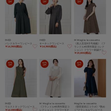
OFF
OFF
OFF
INED
INED
M Maglie le cassetto
バンドカラーワンピース
キーネックワンピース
《美人百花9月号掲載》《フ
ランドル45周年限定コレク
￥14,960(税込)
￥14,960(税込)
ション》フラワー刺繍デニ
ムワンピース《M Maglie le
￥19,800(税込)
cassetto》｜刺繍映えデニ
ムワンピ
60%
60%
60%
OFF
OFF
OFF
INED
M Maglie le cassetto
Maglie le cassetto
ウエストタックワンピース
《フランドル45周年限定コ
《曽田茉莉江コラボ》“艶め
レクション》フラワーモチ
く”クラシカルワンピース
￥14,080(税込)