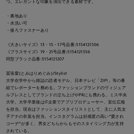
つ。エレガントな印象を演出できる素材です。
・裏地あり
・水洗い可
・後ろファスナーあり
《大きいサイズ》13・15・17号品番:5154121506
《プラスサイズ》19・21号品番:5154121556
同型ブラック品番:5154121207
冨張愛(とみはりめぐみ)/Stylist
大学在学中から雑誌の読者モデル、日本テレビ「ZIP!」等の番
組でレポーターを務める。ファッションブランドのヴィジュア
ルプレスとしてブランドの立ち上げやPRにも携わる。ミス中央
大学。大学卒業後はIT企業でアプリプロデューサー、宣伝広報
を担当。現在はファッションスタイリストとして、主に人気女
子アナの衣装を担当。インスタグラムは好感度の高い“愛され
コーデ”が多く、男女どちらからもそのスタイリング力が支持
されている。