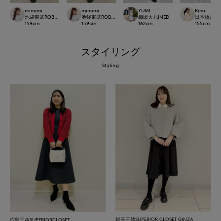
minami
minami
YUMI
Rina
池袋東武ROBE SUPERIOR CLOSET
池袋東武ROBE SUPERIOR CLOSET
梅田大丸INED
日本橋高島屋M 
159
cm
159
cm
162
cm
155
cm
スタイリング
Styling
銀座三越SUPERIOR CLOSET GINZA
広島三越SUPERIORCLOSET