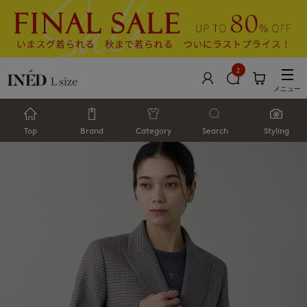
2
メニュー
Top
Brand
Category
Search
Styling