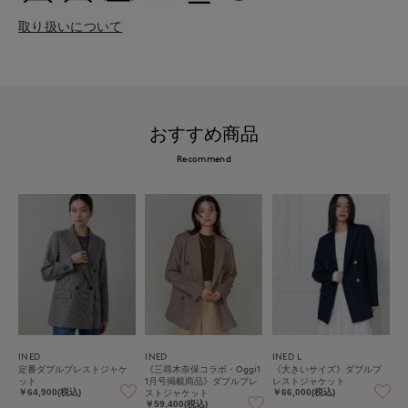
取り扱いについて
おすすめ商品
Recommend
INED
INED
INED L
定番ダブルブレストジャケ
《三尋木奈保コラボ・Oggi1
《大きいサイズ》ダブルブ
ット
1月号掲載商品》ダブルブレ
レストジャケット
ストジャケット
￥64,900(税込)
￥66,000(税込)
￥59,400(税込)