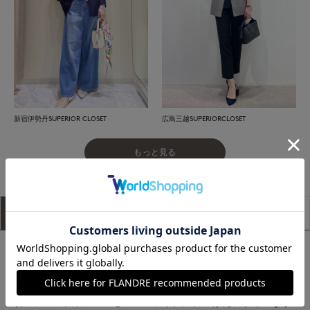
新宿伊勢丹SUPERIOR CLOSET
広島三越SUPERIORCLOSET
もっと見る
アイテム説明
サイズ詳細
購入レビュー
■デザイン
ジャケットでも上品なエッセンスを添えるダブルブレスト。ネ
イビーにはメタルボタンを使用し、一層引き締まる印象に。本
切羽にピークドラベルとメンズライクに仕上げたデザインなが