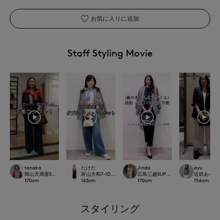
お気に入りに追加
Staff Styling Movie
tanaka
たけだ
Jinda
ayu
岡山天満屋SUPERIORCLOSET
富山大和7-IDconcept.
広島三越SUPERIORCLOSET
近鉄あべのハ
170
cm
163
cm
170
cm
156
cm
スタイリング