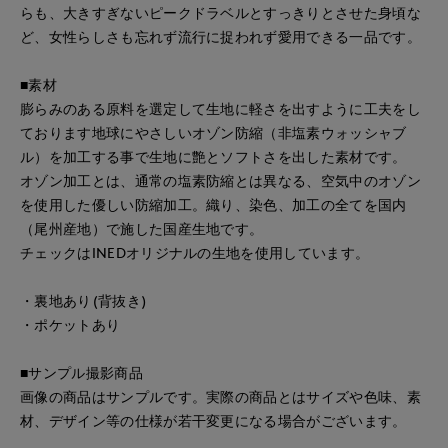
らも、大きすぎないピークドラベルとすっきりとさせた身頃な
ど、女性らしさも忘れず流行に捉われず愛用できる一品です。
■素材
膨らみのある原料を選定して生地に軽さを出すように工夫をし
ております地球にやさしいオゾン防縮（非塩素ウォッシャブ
ル）を加工する事で生地に艶とソフトさを出した素材です。
オゾン加工とは、通常の塩素防縮とは異なる、空気中のオゾン
を使用した優しい防縮加工。織り、染色、加工の全てを国内
（尾州産地）で施した国産生地です。
チェックはINEDオリジナルの生地を使用しています。
・裏地あり(背抜き)
・ポケットあり
■サンプル撮影商品
画像の商品はサンプルです。実際の商品とはサイズや色味、素
材、デザイン等の仕様が若干変更になる場合がございます。