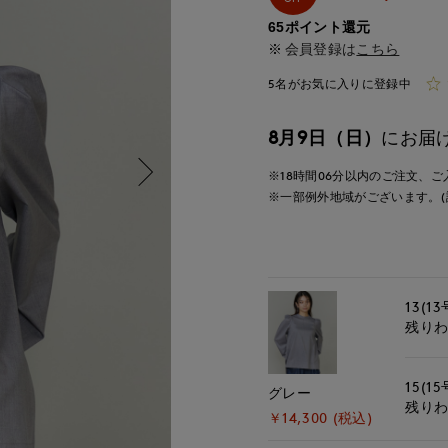
65ポイント還元
会員登録は
こちら
5名がお気に入りに登録中
8月9日（日）
にお届
※18時間
06分
以内
のご注文、ご
※一部例外地域がございます。(
13(13
残り
15(15
グレー
残り
￥14,300 (税込)