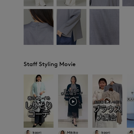
Staff Styling Movie
kaori
Mikiko
kaori