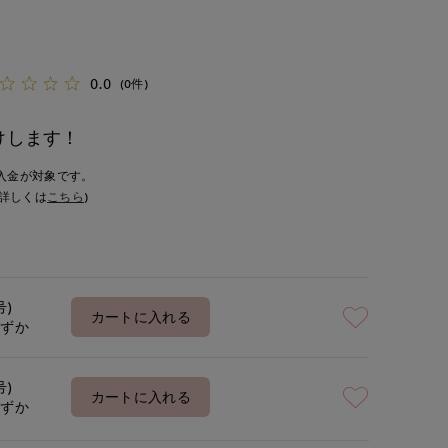
0.0
(0件)
けします！
入金が対象です。
詳しくは
こちら
)
号)
カートに入れる
わずか
号)
カートに入れる
わずか