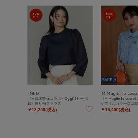
50%
50%
OFF
OFF
再値下げ
INED
M Maglie le cass
《三尋木奈保コラボ・Oggi12月号掲
《M Maglie le cas
載》盛り袖ブラウス
かフリルカラーロゴ
￥13,200(税込)
￥15,400(税込)