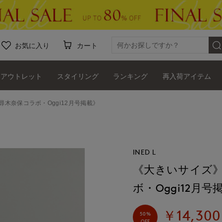
お気に入り
カート
アウトレット
スタイリング
ランキング
再入荷アイテム
木奈保コラボ・Oggi12月号掲載》
INED L
《大きいサイズ
ボ・Oggi12月号
￥14,300
50%
OFF