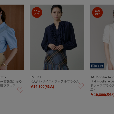
50%
40%
OFF
OFF
再値下げ
etto
INED L
M Maglie le 
setto×冨張愛》華や
《大きいサイズ》ラッフルブラウス
《M Maglie le
刺繍ブラウス
ドレースブラウ
￥14,300(税込)
工》
￥19,800(税込