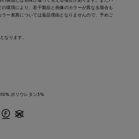
ERIOR CLOSET
岡山天満屋SUPERIORCLOSET
那覇メインプレイスI.T.'S.international
博多大丸7-IDconcept.
どの環境により、若干製品と画像のカラーが異なる場合も
157
cm
162
cm
155
cm
カラー差異については返品理由となりませんので、予めご
安となります。
絹10% ポリウレタン3%