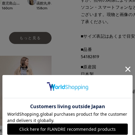
.international
鹿児島山形屋INED
函館丸井今井INED
札幌丸井今井SUPERIOR CLOSET
日本橋高島屋SC SUP
ソコン・スマートフォンな
160
cm
158
cm
157
cm
160
cm
ございます。現物と画像の
了承ください。
■サイズ表記はあくまで目
もっと見る
■品番
54182819
■原産国
日本製
■クオリティ
ポリエステル47% 毛40% 
■取扱い方法
取り扱いについて
札幌丸井今井SUPERIOR