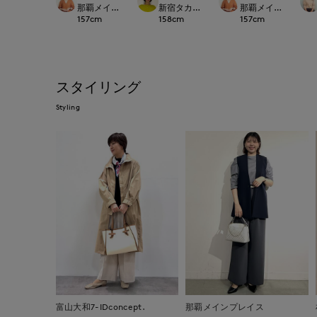
那覇メインプレイスI.T.'S.international
新宿タカシマヤSUPERIOR CLOSET
那覇メインプレイスI.T.'S
157
cm
158
cm
157
cm
スタイリング
Styling
富山大和7-IDconcept.
那覇メインプレイス