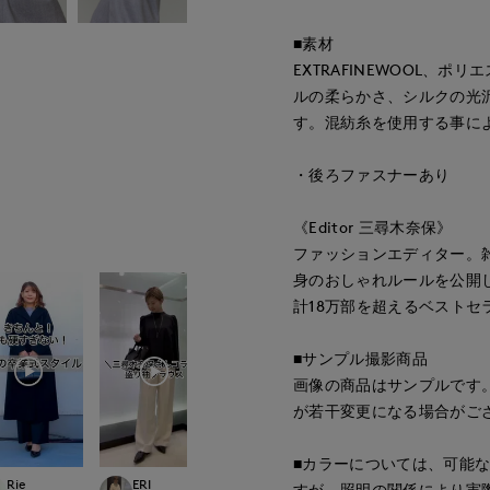
■素材
EXTRAFINEWOOL、
ルの柔らかさ、シルクの光
す。混紡糸を使用する事に
・後ろファスナーあり
《Editor 三尋木奈保》
ファッションエディター。雑誌
身のおしゃれルールを公開し
計18万部を超えるベストセ
■サンプル撮影商品
画像の商品はサンプルです
が若干変更になる場合がご
■カラーについては、可能
Rie
ERI
mizuki
yama
すが、照明の関係により実