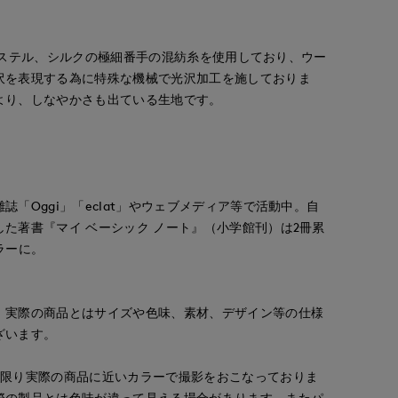
ポリエステル、シルクの極細番手の混紡糸を使用しており、ウー
沢を表現する為に特殊な機械で光沢加工を施しておりま
より、しなやかさも出ている生地です。
「Oggi」「eclat」やウェブメディア等で活動中。自
た著書『マイ ベーシック ノート』（小学館刊）は2冊累
ラーに。
。実際の商品とはサイズや色味、素材、デザイン等の仕様
ざいます。
な限り実際の商品に近いカラーで撮影をおこなっておりま
ao
Michino
yoshi
際の製品とは色味が違って見える場合があります。またパ