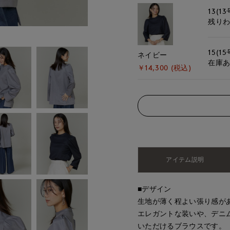
13(13
残り
15(15
ネイビー
在庫
￥14,300 (税込)
アイテム説明
■デザイン
生地が薄く程よい張り感が
エレガントな装いや、デニ
いただけるブラウスです。