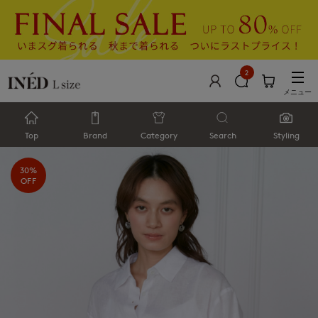
2
メニュー
Top
Brand
Category
Search
Styling
30%
OFF