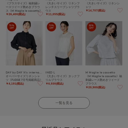
《プラスサイズ》袖刺繍レ
《大きいサイズ》リネンフ
《大きいサイズ》リネンシ
ースツイード艶めきブラウ
レンチスリーブシャツブラ
ャツ
ス《M Maglie le cassetto》
ウス
￥14,707(税込)
￥26,400(税込)
￥11,055(税込)
70%
70%
50%
OFF
OFF
OFF
DAY by DAY It's international
INED L
M Maglie le cassetto
オーバーサイズリネンシャ
《大きいサイズ》タックフ
《M Maglie le cassetto》袖
ツ《FUDGE 7月号掲載商品》
リルブラウス
刺繍レース艶めきツイード
ブラウス
￥4,191(税込)
￥6,930(税込)
￥20,900(税込)
一覧を見る