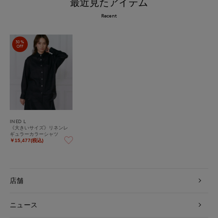
最近見たアイテム
Recent
30%
OFF
INED L
《大きいサイズ》リネンレ
ギュラーカラーシャツ
￥15,477(税込)
店舗
ニュース