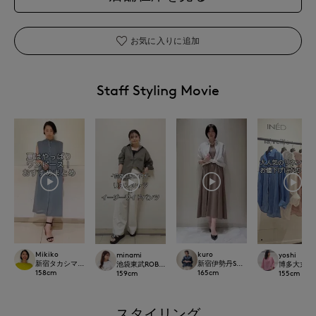
お気に入りに追加
Staff Styling Movie
Mikiko
kuro
minami
yoshi
新宿タカシマヤSUPERIOR CLOSET
新宿伊勢丹SUPERIOR CLOSET
池袋東武ROBE SUPERIOR CLOSET
博多大丸7-ID
158
cm
165
cm
159
cm
155
cm
スタイリング