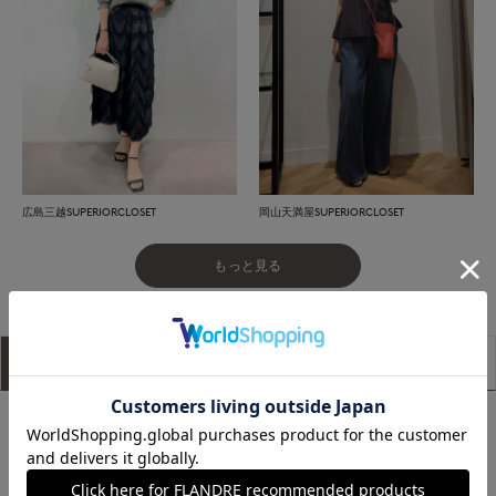
広島三越SUPERIORCLOSET
岡山天満屋SUPERIORCLOSET
もっと見る
アイテム説明
サイズ詳細
購入レビュー
■デザイン
分量感のあるマニッシュなシルエットながら、小さめの襟や裾
のラウンドヘムで女性らしさをプラスしています。ウエストイ