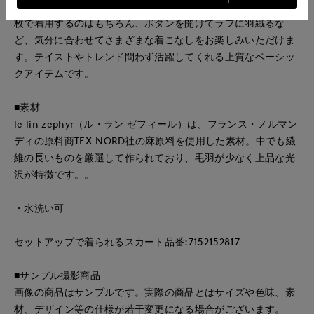
ン・アウトどちらの着こなしも決まる絶妙な丈感もポイント。1
枚で着用するのはもちろん、ボタンを開けてラフに羽織るな
ど、気分に合わせてさまざまな着こなしをお楽しみいただけま
す。テイストやトレンド問わず活躍してくれる上質なベーシッ
クアイテムです。
■素材
le lin zephyr（ル・ラン ゼフィール）は、フランス・ノルマン
ディの原料商TEX-NORD社の麻原料を使用した素材。中でも繊
維の長いものを厳選して作られており、毛羽が少なく上品な光
沢が特徴です。。
・水洗い可
セットアップで着られるスカート品番:7152152817
■サンプル撮影商品
画像の商品はサンプルです。実際の商品とはサイズや色味、素
材、デザイン等の仕様が若干変更になる場合がございます。