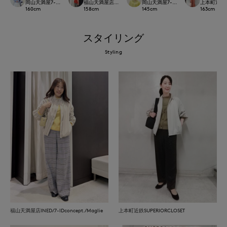
岡山天満屋7-IDconcept.
福山天満屋店INED/7-IDconcept./Maglie
岡山天満屋7-IDconcept.
上本町近鉄SU
160
cm
158
cm
145
cm
163
cm
スタイリング
Styling
福山天満屋店INED/7-IDconcept./Maglie
上本町近鉄SUPERIORCLOSET