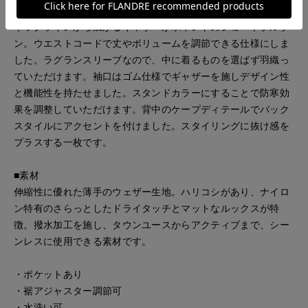
■デザイン
ネックラインから広がるギャザーがポイントのショートブルゾ
ン。ウエストコードで丈やボリュームを調節できる仕様にしま
した。ラグランスリーブなので、中に着るものを選ばず羽織っ
ていただけます。袖口はゴム仕様でギャザーを施しデザイン性
と機能性を持たせました。スタンドカラーにすることで防寒効
果を調整していただけます。背中のケープディテールでバック
スタイルにアクセントを付けました。スタイリングに抜け感を
プラスする一枚です。
■素材
伸縮性に優れた薄手のウェザー生地。ハリコシがあり、ナイロ
ン特有のさらっとしたドライタッチとマットなルックスが特
徴。撥水加工を施し、タウンユースからアクティブまで、シー
ンレスに使用できる素材です。
・ポケットあり
・裾アジャスター調節可
・水洗い可