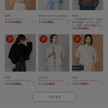
INED
DAY by DAY It's international
INED
ギャザーブルゾン
ナイロンジップブルゾン
《三尋木奈保コラボ・Oggi1
2月号掲載》カーヴィブルゾ
￥15,950(税込)
￥9,900(税込)
ン《WEB・POPUP限定カラ
ー》
￥21,560(税込)
60%
70%
60%
OFF
OFF
OFF
再値下げ
INED
Le Souk
INED
ミラノリブカーディガン
ワークライトジャケット
スタンドカラー ブルゾン
￥11,880(税込)
￥11,220(税込)
￥16,720(税込)
一覧を見る