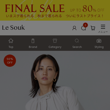
3
メニュー
Top
Brand
Category
Search
Styling
50%
OFF