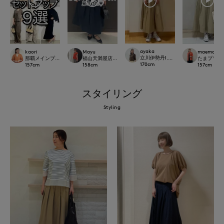
ayaka
kaori
Mayu
maemae
立川伊勢丹I.T.'S.international
那覇メインプレイスI.T.'S.international
福山天満屋店INED/7-IDconcept./Maglie
たまプラーザ東急
170
cm
157
cm
158
cm
157
cm
スタイリング
Styling