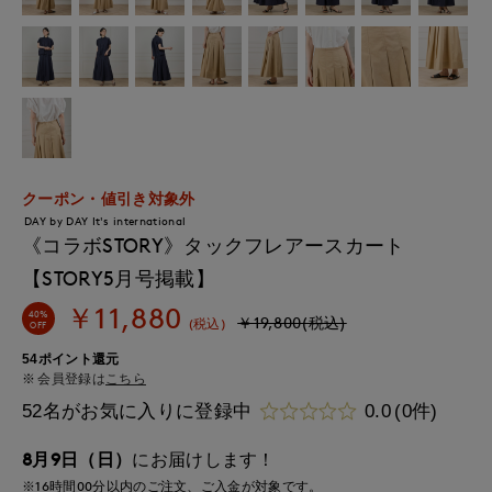
クーポン・値引き対象外
DAY by DAY It's international
《コラボSTORY》タックフレアースカート
【STORY5月号掲載】
￥11,880
40%
￥19,800(税込)
(税込)
OFF
54ポイント還元
会員登録は
こちら
52名がお気に入りに登録中
0.0
(0件)
8月9日（日）
にお届けします！
※16時間
00分
以内
のご注文、ご入金が対象です。