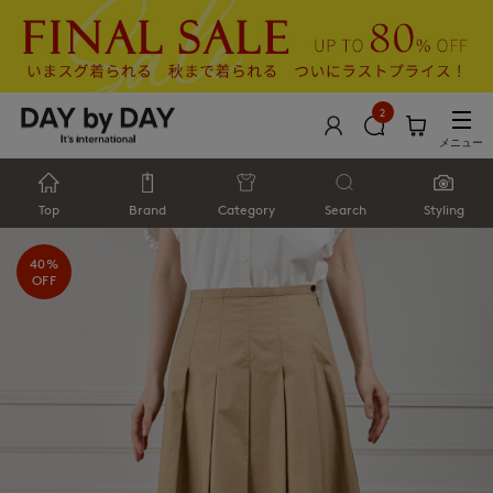
2
メニュー
Top
Brand
Category
Search
Styling
40%
OFF