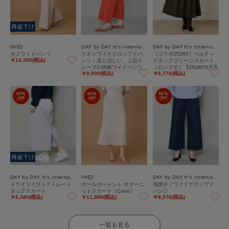
再値下げ
INED
DAY by DAY It's international
DAY by DAY It's international
セミワイドパンツ
リネンワイドクロップドパ
《コラボSTORY》ベルテッ
ンツ｜凛と涼しい、上品ド
ドタックプリーツスカート
￥14,300(税込)
レープの綿麻ワイドパンツ
（ロング丈）【STORY11月号
掲載】
￥9,900(税込)
￥6,776(税込)
60%
60%
40%
OFF
OFF
OFF
再値下げ
DAY by DAY It's international
INED
DAY by DAY It's international
ドライツイストストレート
ホールガーメント サマーニ
強撚チノワイドクロップド
タックスカート
ットスカート《Cuoo》
パンツ
￥6,380(税込)
￥11,880(税込)
￥8,976(税込)
一覧を見る