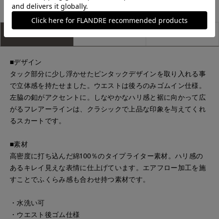
アイテム説明
サイズ詳細
購入レビュー
■デザイン
タック部分に少し浮かせたピンタックデザインを取り入れる事
で立体感を持たせました。ウエストは後ろのみゴムイン仕様。
左脇の釦がアクセントに。しなやかなハリ感と裾に向かって広
がるフレアーラインは、クラシックで上品な印象を与えてくれ
るスカートです。
■素材
高密度に打ち込んだ綿100％のタイプライター素材。ハリ感の
あるキレイ見えな表情に仕上げています。エアフロー加工を施
すことでふくらみ感も合わせ持つ素材です。
・水洗い可
・ウエスト後ゴム仕様