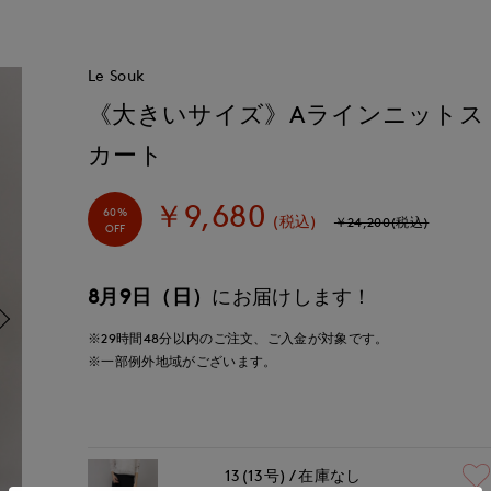
Le Souk
《大きいサイズ》Aラインニットス
カート
￥9,680
60%
(税込)
￥24,200(税込)
OFF
8月9日（日）
にお届けします！
※29時間
48分
以内
のご注文、ご入金が対象です。
※一部例外地域がございます。
13(13号)
在庫なし