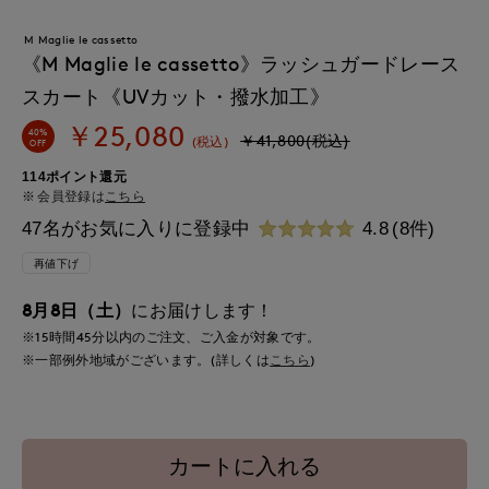
M Maglie le cassetto
《M Maglie le cassetto》ラッシュガードレース
スカート《UVカット・撥水加工》
￥25,080
40%
￥41,800(税込)
(税込)
OFF
114ポイント還元
会員登録は
こちら
47名がお気に入りに登録中
4.8
(8件)
再値下げ
8月8日（土）
にお届けします！
※15時間
45分
以内
のご注文、ご入金が対象です。
※一部例外地域がございます。(詳しくは
こちら
)
カートに入れる