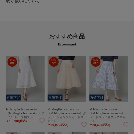
取り扱いについて
おすすめ商品
Recommend
50%
50%
30%
OFF
OFF
OFF
再値下げ
再値下げ
再値下げ
M Maglie le cassetto
M Maglie le cassetto
M Maglie le cassetto
《M Maglie le cassetto》フ
《M Maglie le cassetto》グ
《M Maglie le cassetto》ト
ラワーレース柄スカート
ラデーションジャガードス
ワルドジュイ風タックスカ
カート
ート
￥18,700(税込)
￥20,900(税込)
￥28,490(税込)