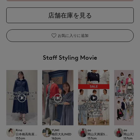
店舗在庫を見る
お気に入りに追加
Staff Styling Movie
Rina
YUMI
ao
ao
日本橋高島屋M Maglie le cassetto
梅田大丸INED
岡山天満屋SUPERIORCLOSET
岡山天満屋SU
155
cm
162
cm
157
cm
157
cm