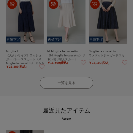
40%
50%
40%
OFF
OFF
OFF
再値下げ
再値下げ
再値下げ
Maglie L
M Maglie le cassetto
Maglie le cassetto
《大きいサイズ》ラッシュ
《M Maglie le cassetto》リ
ラメドットジャガードスカ
ガードレーススカート《M
ネン切り替えスカート
ート
Maglie le cassetto》《UVカ
￥16,500(税込)
￥23,100(税込)
ット・撥水加工》
￥28,380(税込)
一覧を見る
最近見たアイテム
Recent