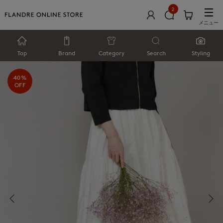
2
メニュー
Top
Brand
Category
Search
Styling
40%
OFF