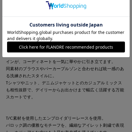
ードロングスカート。
細やかなアイレット刺繍が上品に映え、歩くたびに華やかな存
在感を放ちます。
ウエストは総ゴム仕様で心地よくフィットし、ストレスフリー
な穿き心地を実現。
ティアード切り替えが生み出す柔らかなボリュームが女性らし
い立体的なシルエットを演出します。
動くたびにふわりと揺れるレースと裾に広がる表情豊かなデザ
インが、コーディネートを一気に華やかに引き立てます。
同素材のブラウスやパーカーブルゾンと合わせれば統一感のあ
る洗練されたスタイルに。
Tシャツやニット、デニムジャケットとのカジュアルミックス
も相性抜群で、デイリーからお出かけまで幅広く活躍する万能
スカートです。
T/C素材を使用したエンブロイダリーレースを使用。
バロック調の優雅なモチーフを、繊細なアイレット刺繍で表現