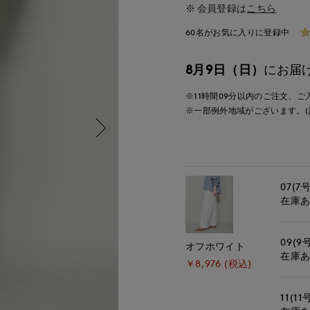
会員登録は
こちら
60名がお気に入りに登録中
8月9日（日）
にお届
※11時間
09分
以内
のご注文、ご
※一部例外地域がございます。(
07(7号
在庫
09(9
オフホワイト
在庫
￥8,976 (税込)
11(11