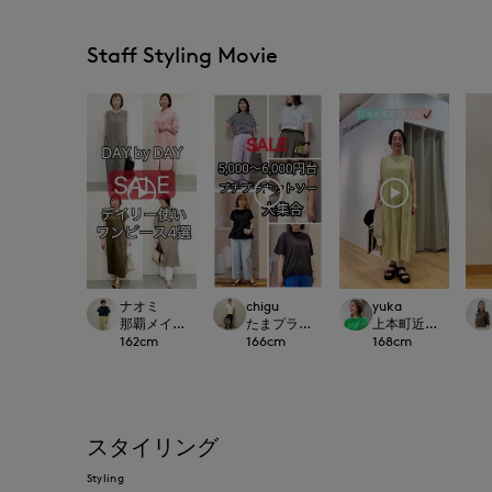
Staff Styling Movie
ナオミ
chigu
yuka
那覇メインプレイスI.T.'S.international
たまプラーザ東急I.T.'S.international
上本町近鉄I.T.'S.inte
162
cm
166
cm
168
cm
スタイリング
Styling