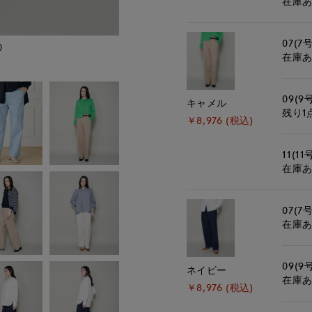
在庫
07(7号
)
モデル身長:162cm
在庫
09(9
キャメル
残り1
￥8,976 (税込)
11(11
在庫
07(7号
在庫
09(9
ネイビー
在庫
￥8,976 (税込)