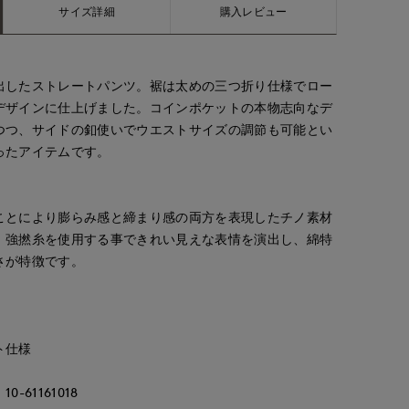
サイズ詳細
購入レビュー
出したストレートパンツ。裾は太めの三つ折り仕様でロー
デザインに仕上げました。コインポケットの本物志向なデ
つつ、サイドの釦使いでウエストサイズの調節も可能とい
ったアイテムです。
ことにより膨らみ感と締まり感の両方を表現したチノ素材
、強撚糸を使用する事できれい見えな表情を演出し、綿特
ayaka
Ryo
真実
さが特徴です。
rnational
立川伊勢丹I.T.'S.international
福岡三越I.T.'S.international
広島三越I.T.'S.international
170
cm
153
cm
157
cm
ト仕様
61161018