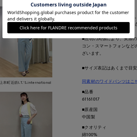
■サンプル撮影商品
画像の商品はサンプルです
が若干変更になる場合がご
■照明の関係により、実際
コン・スマートフォンなど
ざいます。
■サイズ表記はあくまで目
同素材のワイドパンツはこ
上本町近鉄I.T.'S.international
■品番
61161017
■原産国
中国製
■クオリティ
綿100%