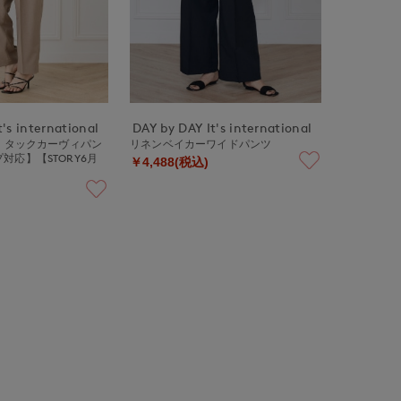
's international
DAY by DAY It's international
Y》タックカーヴィパン
リネンベイカーワイドパンツ
対応】【STORY6月
￥4,488(税込)