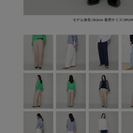
モデル身長:162cm
着用サイズ:09(M