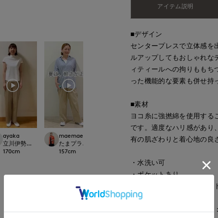
アイテム説明
■デザイン
センタープレスで立体感を
ルアップしてもおしゃれな
ィティールへの拘りももち
った機能的な要素も併せ持
■素材
ヨコ糸に強撚綿を使用する
です。適度なハリ感があり
ayaka
maemae
ゆうき
tamura
有の肌ざわりと着心地の良
rnational
立川伊勢丹I.T.'S.international
たまプラーザ東急I.T.'S.international
那覇メインプレイスI.T.'S.international
広島三越I.T.'S.inte
170
cm
157
cm
150
cm
154
cm
・水洗い可
・ポケットあり
・ウエストアジャストベル
もっと見る
同素材のワイドパンツ品番：10-