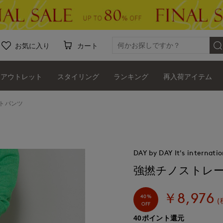
お気に入り
カート
アウトレット
スタイリング
ランキング
再入荷アイテム
トパンツ
DAY by DAY It's internatio
強撚チノストレ
￥8,976
40%
(
OFF
40ポイント還元