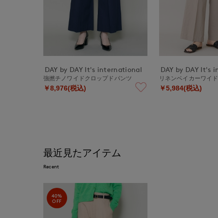
DAY by DAY It's international
DAY by DAY It's i
強撚チノワイドクロップドパンツ
リネンベイカーワイ
￥8,976(税込)
￥5,984(税込)
最近見たアイテム
Recent
40%
OFF