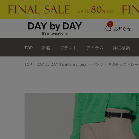
2
お知らせ
TOP
新着
ブランド
アイテム
詳細検索
TOP
DAY by DAY It's international
パンツ
強撚チノストレー