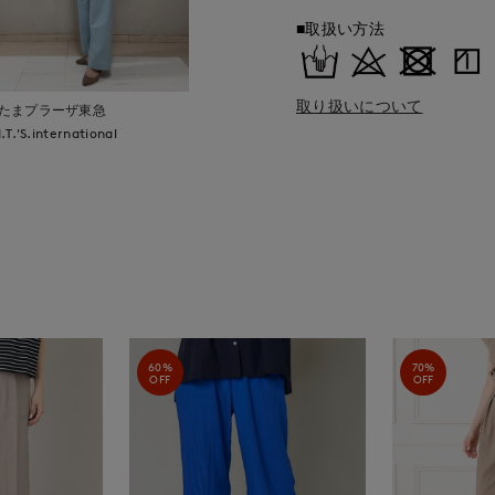
■取扱い方法
取り扱いについて
たまプラーザ東急
I.T.'S.international
60%
70%
OFF
OFF