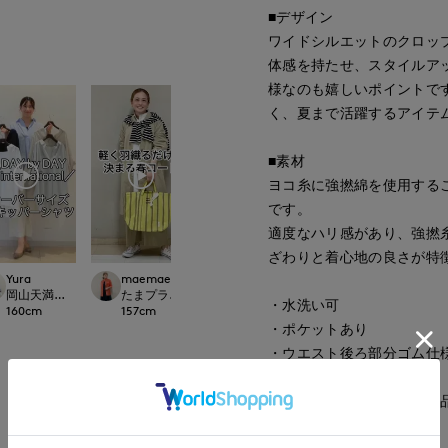
■デザイン
ワイドシルエットのクロッ
体感を持たせ、スタイルア
様なのも嬉しいポイントで
く、夏まで活躍するアイテ
■素材
ヨコ糸に強撚綿を使用する
です。
適度なハリ感があり、強撚
ざわりと着心地の良さが特
Yura
maemae
kawahi
yoshi
international
岡山天満屋7-IDconcept.
たまプラーザ東急I.T.'S.international
岡山天満屋7-IDconcept.
博多大丸7-IDconc
・水洗い可
160
cm
157
cm
145
cm
155
cm
・ポケットあり
・ウエスト後ろ部分ゴム仕
同素材のストレートパンツ品番：
もっと見る