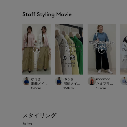
Staff Styling Movie
ゆうき
ゆうき
maemae
那覇メインプレイスI.T.'S.international
那覇メインプレイスI.T.'S.international
たまプラーザ東急I.T.'S.
150
cm
150
cm
157
cm
スタイリング
Styling