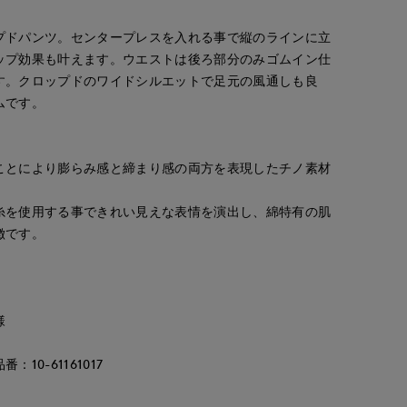
プドパンツ。センタープレスを入れる事で縦のラインに立
ップ効果も叶えます。ウエストは後ろ部分のみゴムイン仕
す。クロップドのワイドシルエットで足元の風通しも良
ムです。
ことにより膨らみ感と締まり感の両方を表現したチノ素材
糸を使用する事できれい見えな表情を演出し、綿特有の肌
徴です。
maemae
Yura
maemae
ept.
たまプラーザ東急I.T.'S.international
岡山天満屋7-IDconcept.
たまプラーザ東急I.T.'S.international
157
cm
160
cm
157
cm
様
10-61161017