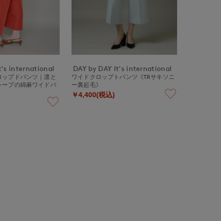
's international
DAY by DAY It's international
ロップドパンツ｜凛と
ワイドクロップトパンツ《TRサキソニ
レープの綿麻ワイドパ
ー裏起毛》
￥4,400(税込)