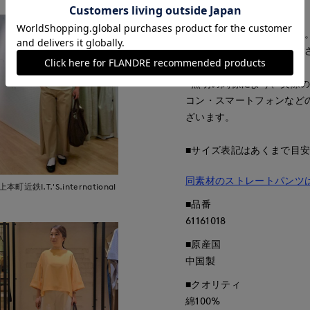
■サンプル撮影商品
画像の商品はサンプルです
が若干変更になる場合がご
■照明の関係により、実際
コン・スマートフォンなど
ざいます。
■サイズ表記はあくまで目
同素材のストレートパンツ
上本町近鉄I.T.'S.international
■品番
61161018
■原産国
中国製
■クオリティ
綿100%