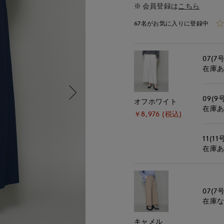
会員登録は
こちら
67名がお気に入りに登録中
07(7号
在庫
09(9
オフホワイト
在庫
￥8,976 (税込)
11(11
在庫
07(7号
在庫
キャメル