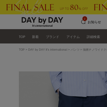
2
お知らせ
TOP
新着
ブランド
アイテム
詳細検索
TOP
DAY by DAY It's international
パンツ
強撚チノワイドク