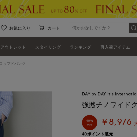
お気に入り
カート
アウトレット
スタイリング
ランキング
再入荷アイテム
ロップドパンツ
DAY by DAY It's internatio
強撚チノワイド
￥8,976
40%
(
OFF
40ポイント還元