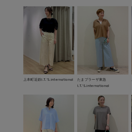
上本町近鉄I.T.'S.international
たまプラーザ東急
I.T.'S.international