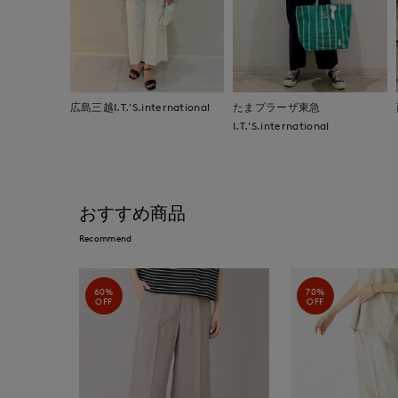
広島三越I.T.'S.international
たまプラーザ東急
I.T.'S.international
おすすめ商品
Recommend
60%
70%
OFF
OFF