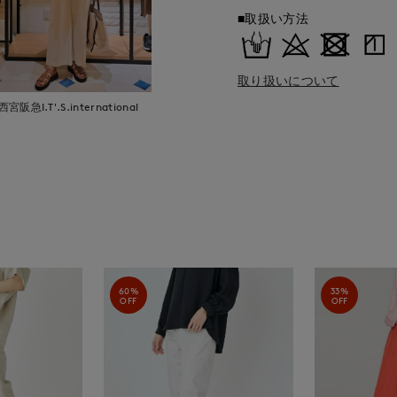
■取扱い方法
取り扱いについて
西宮阪急I.T'.S.international
60%
33%
OFF
OFF