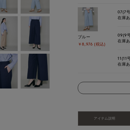
07(7号
在庫
09(9
ブルー
在庫
￥8,976 (税込)
11(11
在庫
アイテム説明