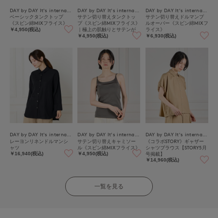
DAY by DAY It's international
DAY by DAY It's international
DAY by DAY It's international
ベーシックタンクトップ
サテン切り替えタンクトッ
サテン切り替えドルマンプ
《スビン綿MIXフライス》
プ《スビン綿MIXフライス》
ルオーバー《スビン綿MIXフ
｜極上の肌触りとサテンが
ライス》
￥4,950(税込)
映える上品インナー
￥4,950(税込)
￥6,930(税込)
DAY by DAY It's international
DAY by DAY It's international
DAY by DAY It's international
レーヨンリネンドルマンシ
サテン切り替えキャミソー
《コラボSTORY》ギャザー
ャツ
ル《スビン綿MIXフライス》
シャツブラウス【STORY5月
号掲載】
￥16,940(税込)
￥4,950(税込)
￥14,960(税込)
一覧を見る