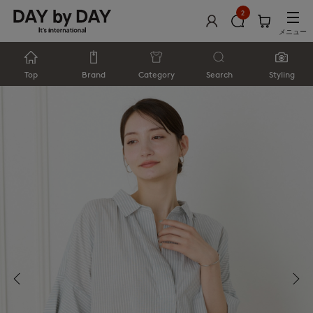
2
メニュー
Top
Brand
Category
Search
Styling