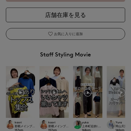
店舗在庫を見る
お気に入りに追加
Staff Styling Movie
kaori
kaori
yuka
Yura
那覇メインプレイスI.T.'S.international
那覇メインプレイスI.T.'S.international
上本町近鉄I.T.'S.international
岡山天満屋7-I
157
cm
157
cm
168
cm
160
cm