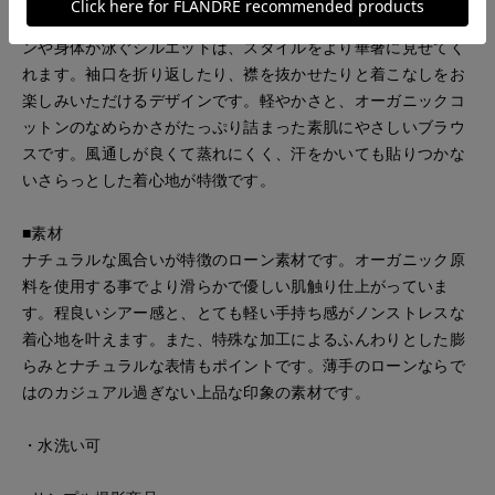
ニュアンスのあるプルオーバーシャツ。抜け感のある襟デザイ
ンや身体が泳ぐシルエットは、スタイルをより華奢に見せてく
れます。袖口を折り返したり、襟を抜かせたりと着こなしをお
楽しみいただけるデザインです。軽やかさと、オーガニックコ
ットンのなめらかさがたっぷり詰まった素肌にやさしいブラウ
スです。風通しが良くて蒸れにくく、汗をかいても貼りつかな
いさらっとした着心地が特徴です。
■素材
ナチュラルな風合いが特徴のローン素材です。オーガニック原
料を使用する事でより滑らかで優しい肌触り仕上がっていま
す。程良いシアー感と、とても軽い手持ち感がノンストレスな
着心地を叶えます。また、特殊な加工によるふんわりとした膨
らみとナチュラルな表情もポイントです。薄手のローンならで
はのカジュアル過ぎない上品な印象の素材です。
・水洗い可