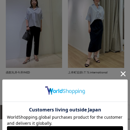
函館丸井今井INED
上本町近鉄I.T.'S.international
もっと見る
アイテム説明
サイズ詳細
購入レビュー
■デザイン