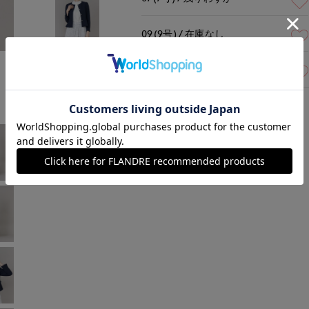
09(9号)
在庫なし
ネイビー
モデル身長:172cm
着用サイズ:09(M)
11(11号)
在庫あり
￥22,000 (税込)