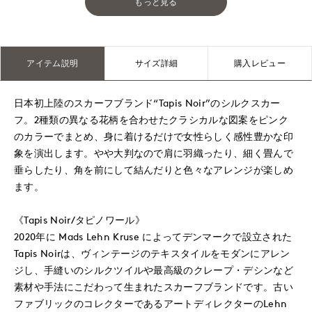
もっと見る
アイテム説明
サイズ詳細
購入レビュー
日本初上陸のスカーフブランド“Tapis Noir”のシルクスカー
フ。2種類の異なる花柄を合わせたクラシカルな図案をピンク
のカラーでまとめ、身に着けるだけで女性らしく感性豊かな印
象を演出します。やや大判なので肩に羽織ったり、細く畳んで
垂らしたり、角を前にして結んだりと色々なアレンジが楽しめ
ます。
《Tapis Noir/タピノワール》
2020年に Mads Lehn Kruse によってデンマークで設立された
Tapis Noirは、ヴィンテージのテキスタイルをモダンにアレン
ジし、手縫いのシルクツイルや最高級のクレープ・デシンなど
素材や手法にこだわって生まれたスカーフブランドです。古い
ファブリックのコレクターであるアートディレクターのLehn