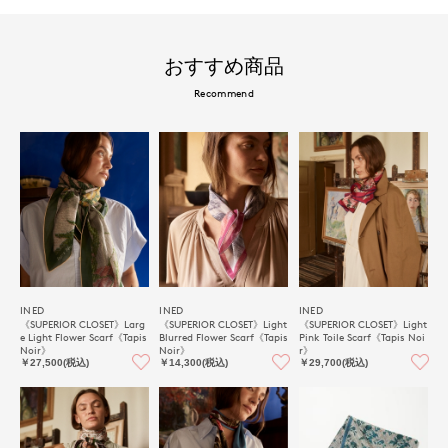
おすすめ商品
Recommend
INED
INED
INED
《SUPERIOR CLOSET》Larg
《SUPERIOR CLOSET》Light
《SUPERIOR CLOSET》Light
e Light Flower Scarf《Tapis
Blurred Flower Scarf《Tapis
Pink Toile Scarf《Tapis Noi
Noir》
Noir》
r》
￥27,500(税込)
￥14,300(税込)
￥29,700(税込)