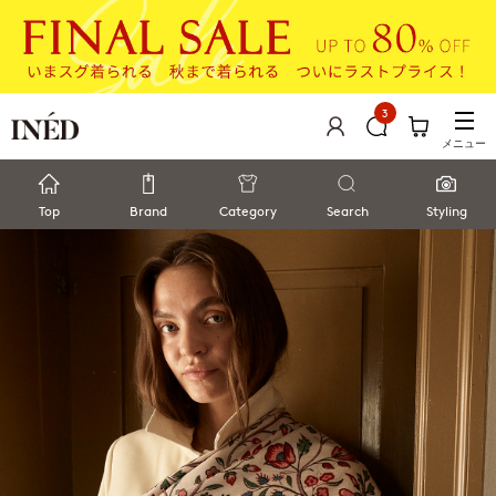
3
メニュー
Top
Brand
Category
Search
Styling