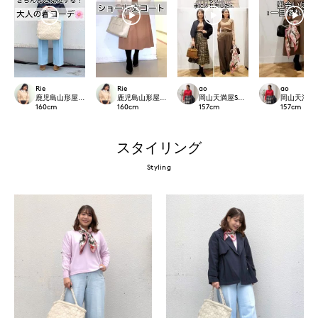
Rie
Rie
ao
ao
鹿児島山形屋INED
鹿児島山形屋INED
岡山天満屋SUPERIORCLOSET
岡山天満屋SU
160
cm
160
cm
157
cm
157
cm
スタイリング
Styling