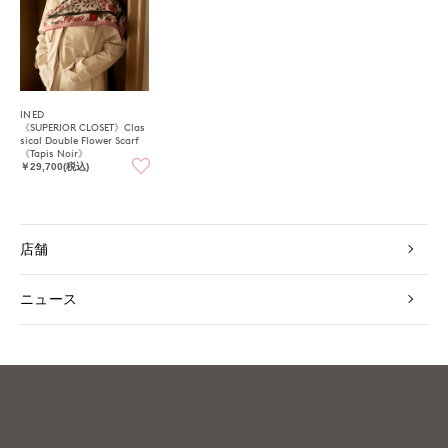
INED
《SUPERIOR CLOSET》Clas
sical Double Flower Scarf
《Tapis Noir》
￥29,700(税込)
店舗
ニュース