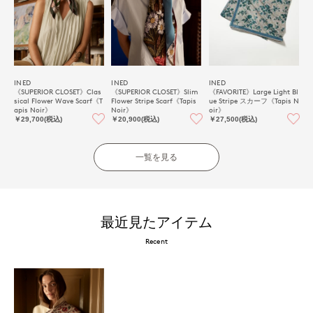
INED
INED
INED
《SUPERIOR CLOSET》Clas
《SUPERIOR CLOSET》Slim
《FAVORITE》Large Light Bl
sical Flower Wave Scarf《T
Flower Stripe Scarf《Tapis
ue Stripe スカーフ《Tapis N
apis Noir》
Noir》
oir》
￥29,700(税込)
￥20,900(税込)
￥27,500(税込)
一覧を見る
最近見たアイテム
Recent