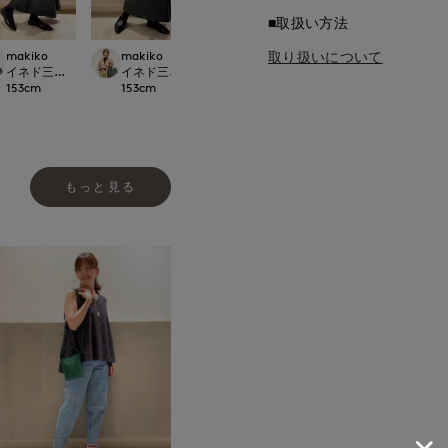
■取扱い方法
makiko
makiko
ao
取り扱いについて
ao
ットパーク多摩南大沢店
イネド三井アウトレットパーク多摩南大沢店
イネド三井アウトレットパーク多摩南大沢店
岡山天満屋SUPERIORCLOSET
岡山天満屋SUPERI
153
cm
153
cm
157
cm
157
cm
もっと見る