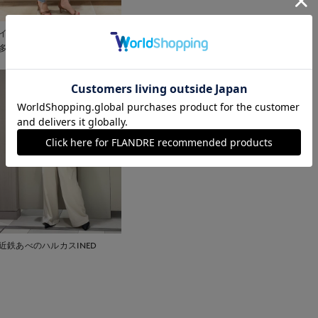
イネド三井アウトレットパーク
多摩南大沢店
近鉄あべのハルカスINED