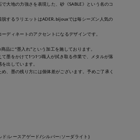
で大地の力強さを表現した、砂《SABLE》という名のコ
するラリエットはADER.bijouxでは毎シーズン人気の
コーディネートのアクセントになるデザインです。
、全ての商品に“墨入れ”という加工を施しております。
えて墨をかけて1つ1つ職人が拭き取る作業で、メタルが落
感を出しています。
ため、墨の残り方には個体差がございます。予めご了承く
ルド:レースアゲード/シルバー:ソーダライト)