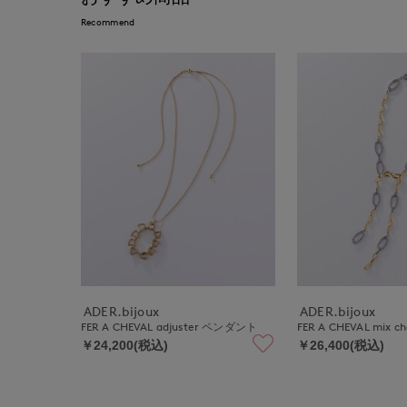
Recommend
ADER.bijoux
ADER.bijoux
FER A CHEVAL adjuster ペンダント
FER A CHEVAL mix
￥24,200(税込)
￥26,400(税込)