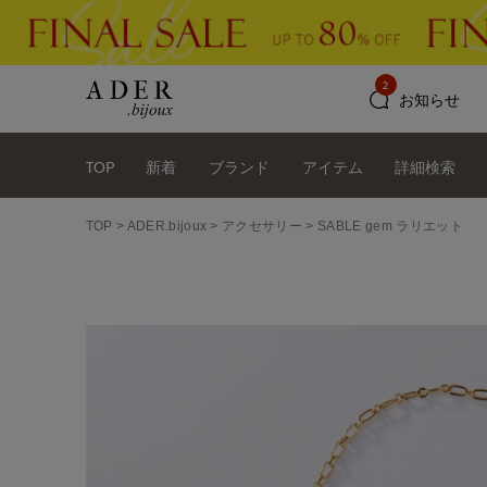
2
お知らせ
TOP
新着
ブランド
アイテム
詳細検索
TOP
ADER.bijoux
アクセサリー
SABLE gem ラリエット