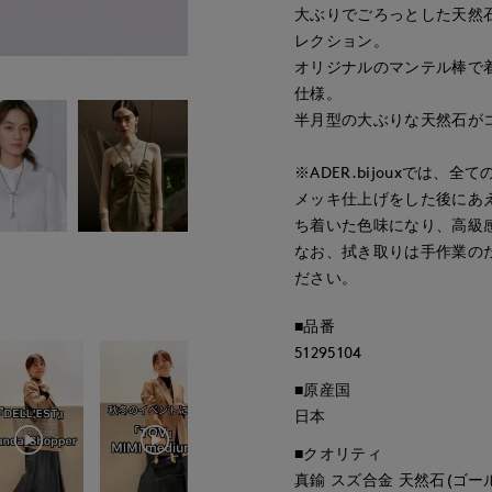
大ぶりでごろっとした天然石
レクション。
オリジナルのマンテル棒で着脱
仕様。
半月型の大ぶりな天然石が
※ADER.bijouxでは
メッキ仕上げをした後にあ
ち着いた色味になり、高級
なお、拭き取りは手作業の
ださい。
■品番
51295104
■原産国
日本
■クオリティ
真鍮 スズ合金 天然石(ゴー