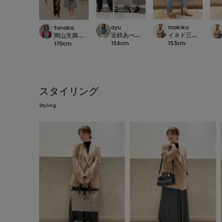
ayu
makiko
tanaka
近鉄あべのハルカスINED
イネド三井アウトレ
岡山天満屋SUPERIORCLOSET
156
cm
153
cm
170
cm
スタイリング
Styling