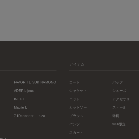
アイテム
FAVORITE SUKINAMONO
コート
バッグ
ADER.bijoux
ジャケット
シューズ
INED L
ニット
アクセサリー
Maglie L
カットソー
ストール
7-IDconcept. L size
ブラウス
雑貨
パンツ
web限定
スカート
ERIOR