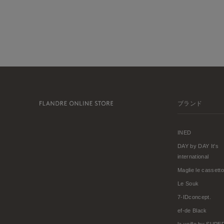
ブランド
INED
DAY by DAY It's
international
Maglie le cassetto
Le Souk
7-IDconcept.
ef-de Black
la veille by SUP