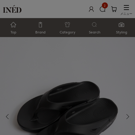
2
メニュー
Top
Brand
Category
Search
Styling