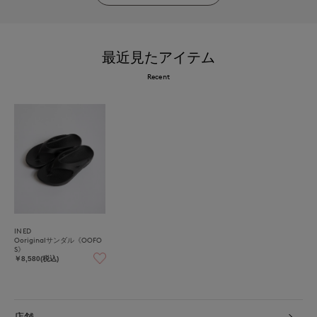
最近見たアイテム
Recent
INED
Ooriginalサンダル《OOFO
S》
￥8,580(税込)
店舗