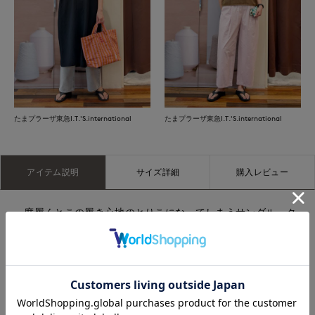
たまプラーザ東急I.T.'S.international
たまプラーザ東急I.T.'S.international
アイテム説明
サイズ詳細
購入レビュー
一度履くとこの履き心地のとりこになってしまうサンダル。ク
ッション性のある柔らかい履き心地と適度な反発力が両立した
リカバリーサンダルは、疲れた足の回復効果があると言われて
います。タウンユースやリゾートシーンに取り入れるのにぴっ
たりな1足。
表示サイズ/メーカーサイズ