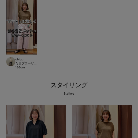
chigu
たまプラーザ東急I.T.'S.international
166
cm
スタイリング
Styling