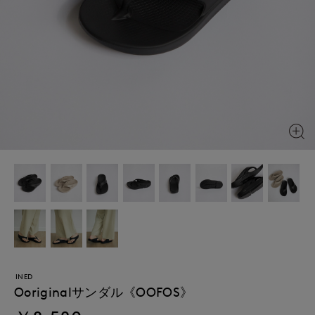
INED
Ooriginalサンダル《OOFOS》