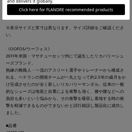
22(23cm)/M4/W6
23(24cm)/M5/W7
※表示サイズと実寸は異なります。サイズ詳細をご確認くださ
い。
《OOFOS/ウーフォス》
2011年米国・マサチューセッツ州にて誕生したリカバリーシュ
ーズブランド。
熟練の靴職人・一流のアスリート選手やトレーナーから構成さ
れる、ベテランの開発チームが一丸となって約2.5年の歳月をか
け完成させたのが全く新しいリカバリーサンダル。従来の一般
的なシューズは地面と自重による衝撃も強く、膝や腰などへの
負担も多いという悩みから、その衝撃を吸収し着地する時の衝
撃を軽減できるものができないかと試行錯誤し製品化に成功し
ました。
■品番