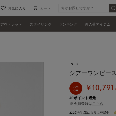
お気に入り
カート
アウトレット
スタイリング
ランキング
再入荷アイテム
INED
シアーワンピー
￥10,791
70%
OFF
49ポイント還元
会員登録は
こちら
222名がお気に入りに登録中