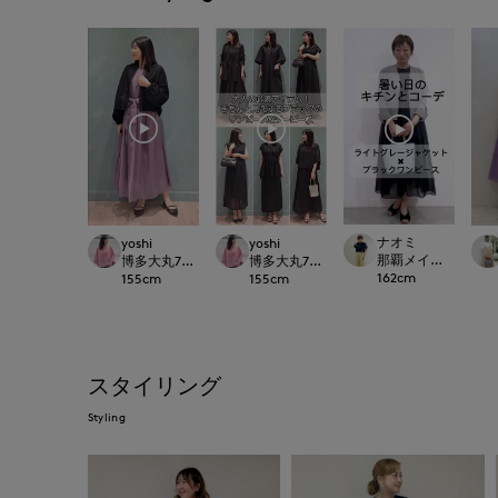
ナオミ
yoshi
yoshi
那覇メインプレイスI.T.'S
博多大丸7-IDconcept.
博多大丸7-IDconcept.
162
cm
155
cm
155
cm
スタイリング
Styling