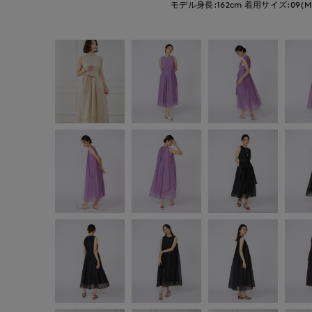
モデル身長:162cm
着用サイズ:09(M