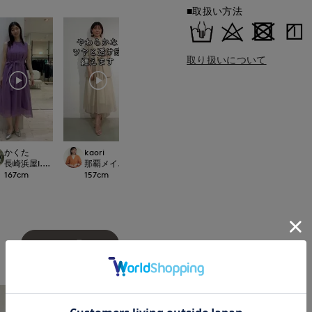
■取扱い方法
取り扱いについて
kuro
morimoto
かくた
kaori
.international
新宿伊勢丹SUPERIOR CLOSET
広島三越SUPERIOR
長崎浜屋I.T.'S. international/7-IDconcept.
那覇メインプレイスI.T.'S.international
165
cm
158
cm
167
cm
157
cm
もっと見る