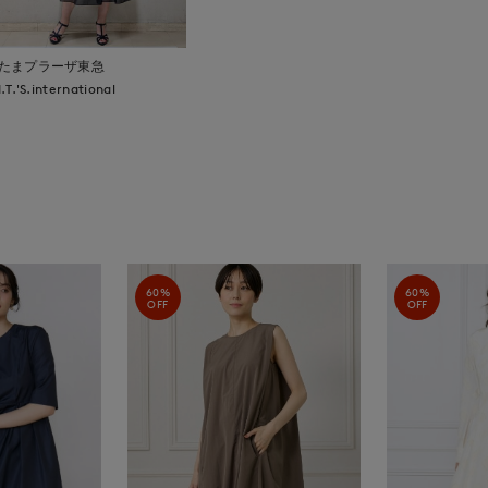
たまプラーザ東急
I.T.'S.international
60%
60%
OFF
OFF