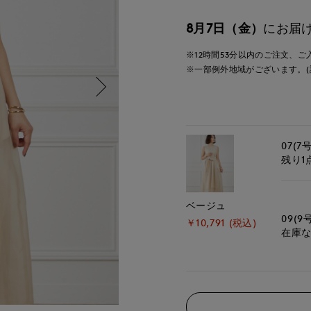
8月7日（金）
にお届
※12時間
53分
以内
のご注文、ご
※一部例外地域がございます。(
07(7号
残り1
ベージュ
09(9
￥10,791 (税込)
在庫