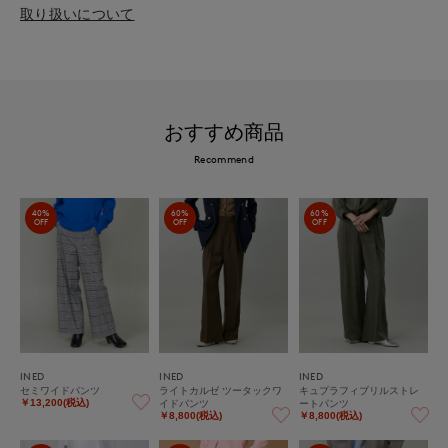
取り扱いについて
おすすめ商品
Recommend
40%
60%
60%
OFF
OFF
OFF
INED
INED
INED
セミワイドパンツ
ライトカルゼ ツータックワ
キュプラフィブリルストレ
イドパンツ
ートパンツ
￥13,200(税込)
￥8,800(税込)
￥8,800(税込)