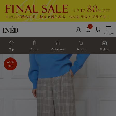
2
メニュー
Top
Brand
Category
Search
Styling
60%
OFF