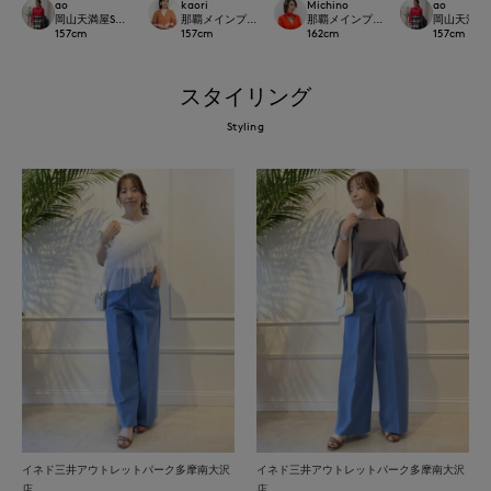
ao
kaori
Michino
ao
岡山天満屋SUPERIORCLOSET
那覇メインプレイスI.T.'S.international
那覇メインプレイスI.T.'S.internation
岡山天満屋SU
157
cm
157
cm
162
cm
157
cm
スタイリング
Styling
イネド三井アウトレットパーク多摩南大沢
イネド三井アウトレットパーク多摩南大沢
店
店