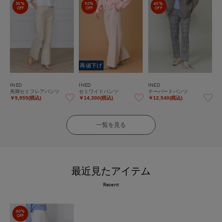
50%
50%
40%
OFF
OFF
OFF
再値下げ
INED
INED
INED
美脚セミフレアパンツ
セミワイドパンツ
テーパードパンツ
￥9,955(税込)
￥14,300(税込)
￥12,540(税込)
一覧を見る
最近見たアイテム
Recent
60%
OFF