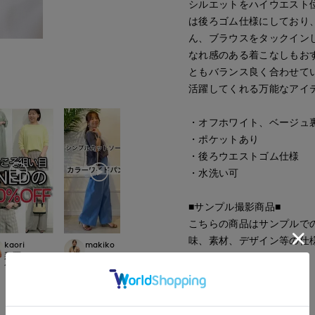
シルエットをハイウエスト
は後ろゴム仕様にしており
ん、ブラウスをタックイン
なれ感のある着こなしもお
ともバランス良く合わせて
活躍してくれる万能なアイ
・オフホワイト、ベージュ
・ポケットあり
・後ろウエストゴム仕様
・水洗い可
■サンプル撮影商品■
こちらの商品はサンプルで
味、素材、デザイン等の仕
makiko
kaori
makiko
mizuki
イネド三井アウトレットパーク多摩南
CLOSET
那覇メインプレイスI.T.'S.international
イネド三井アウトレットパーク多摩南大沢店
札幌丸井今井SUPER
153
cm
157
cm
153
cm
157
cm
■品番
50161019
■原産国