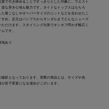
位置で引き締めることですっきりとした印象に。ウエスト
、楽な穿き心地も魅力です。タイトなトップスはもちろ
した着こなしやオーバーサイズのニットなどを合わせたこ
すすめ。足元はパンプスからサンダルまでどんなシューズ
いただけます。スタイリング次第でオンオフ問わず幅広く
テムです。
裏地あり
の撮影となっております。実際の商品とは、サイズや色
様が若干変更になる場合がございます。
ao
ao
mizuki
大沢店
IOR CLOSET
岡山天満屋SUPERIORCLOSET
岡山天満屋SUPERIORCLOSET
札幌丸井今井SUPERIOR CLOSET
157
cm
157
cm
157
cm