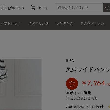
お気に入り
カート
アウトレット
スタイリング
ランキング
再入荷アイテム
INED
美脚ワイドパン
￥7,964
60%
(
OFF
36ポイント還元
会員登録は
こちら
268名がお気に入りに登録中