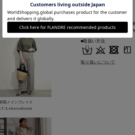
ベトナム製
もっと見る
■クオリティ
(オフホワイト・ベージュ)表
他カラー)ポリエステル100
■取扱い方法
取り扱いについて
那覇メインプレイス
I.T.'S.international