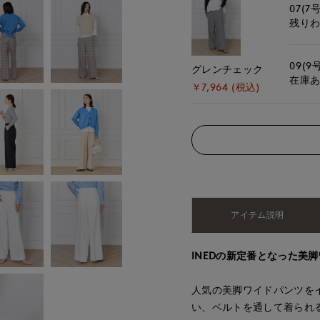
07(7号
残り
09(9
グレンチェック
在庫
￥7,964 (税込)
アイテム説明
INEDの新定番となった美
人気の美脚ワイドパンツを
い、ベルトを通して着られ