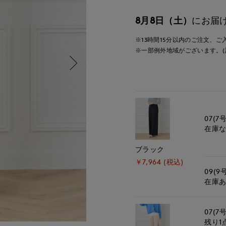
8月8日（土）
にお届
※13時間
15分
以内
のご注文、ご
※一部例外地域がございます。(
07(7号
在庫
ブラック
￥7,964 (税込)
09(9
在庫
07(7号
残り1