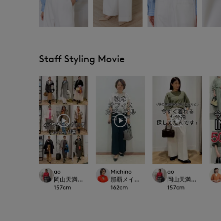
Staff Styling Movie
ao
Michino
ao
岡山天満屋SUPERIORCLOSET
那覇メインプレイスI.T.'S.international
岡山天満屋SUPERIOR
157
cm
162
cm
157
cm