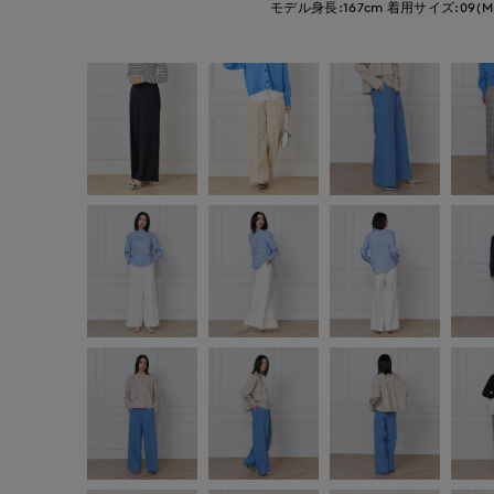
モデル身長:167cm
着用サイズ:09(M