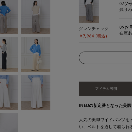
07(7号
残り
09(9
グレンチェック
在庫
￥7,964 (税込)
アイテム説明
INEDの新定番となった美
人気の美脚ワイドパンツを
い、ベルトを通して着られ