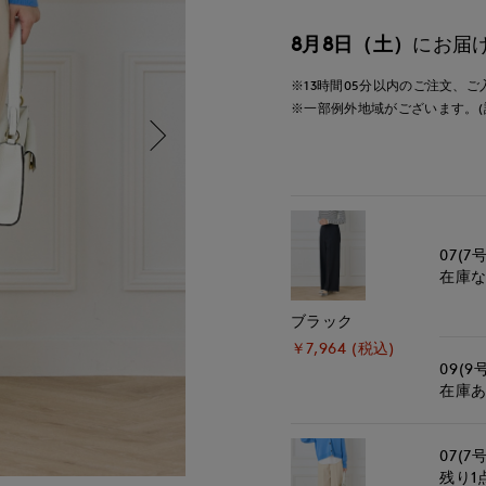
8月8日（土）
にお届
※13時間
05分
以内
のご注文、ご
※一部例外地域がございます。(
07(7号
在庫
ブラック
￥7,964 (税込)
09(9
在庫
07(7号
残り1