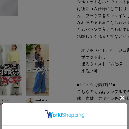
シルエットをハイウエスト
は後ろゴム仕様にしており
ん、ブラウスをタックイン
なれ感のある着こなしもお
ともバランス良く合わせて
活躍してくれる万能なアイ
・オフホワイト、ベージュ
・ポケットあり
・後ろウエストゴム仕様
・水洗い可
■サンプル撮影商品■
こちらの商品はサンプルで
味、素材、デザイン等の仕
makiko
kaori
makiko
mizuki
イネド三井アウトレットパーク多摩南
CLOSET
那覇メインプレイスI.T.'S.international
イネド三井アウトレットパーク多摩南大沢店
札幌丸井今井SUPER
153
cm
157
cm
153
cm
157
cm
■品番
50161019
■原産国