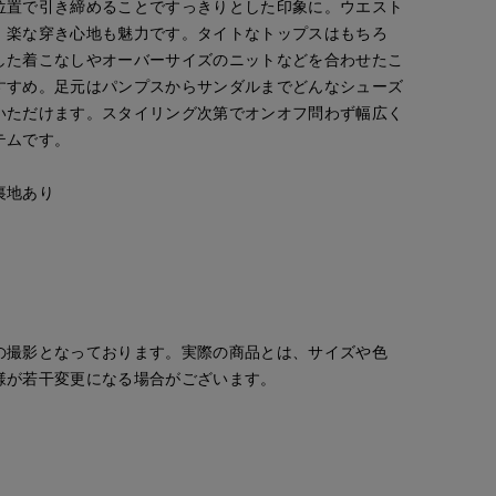
位置で引き締めることですっきりとした印象に。ウエスト
、楽な穿き心地も魅力です。タイトなトップスはもちろ
した着こなしやオーバーサイズのニットなどを合わせたこ
すすめ。足元はパンプスからサンダルまでどんなシューズ
いただけます。スタイリング次第でオンオフ問わず幅広く
テムです。
裏地あり
の撮影となっております。実際の商品とは、サイズや色
様が若干変更になる場合がございます。
ao
ao
mizuki
大沢店
IOR CLOSET
岡山天満屋SUPERIORCLOSET
岡山天満屋SUPERIORCLOSET
札幌丸井今井SUPERIOR CLOSET
157
cm
157
cm
157
cm