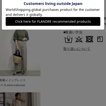
ベトナム製
もっと見る
■クオリティ
(オフホワイト・ベージュ)表
他カラー)ポリエステル100
■取扱い方法
取り扱いについて
那覇メインプレイス
I.T.'S.international