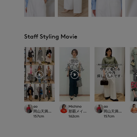
Staff Styling Movie
ao
Michino
ao
岡山天満屋SUPERIORCLOSET
那覇メインプレイスI.T.'S.international
岡山天満屋SUPERIOR
157
cm
162
cm
157
cm