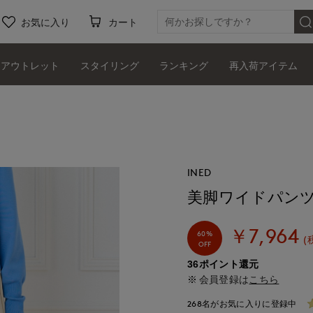
お気に入り
カート
アウトレット
スタイリング
ランキング
再入荷アイテム
INED
美脚ワイドパン
￥7,964
60%
(
OFF
36ポイント還元
会員登録は
こちら
268名がお気に入りに登録中