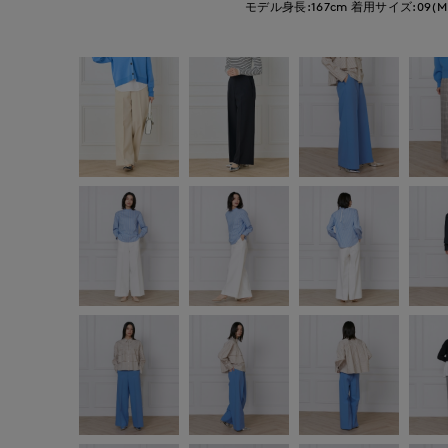
モデル身長:167cm
着用サイズ:09(M