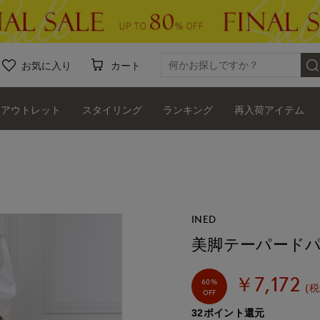
お気に入り
カート
アウトレット
スタイリング
ランキング
再入荷アイテム
INED
美脚テーパード
￥7,172
60%
(税
OFF
32ポイント還元