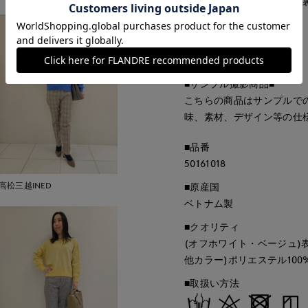
・オフホワイト、ベージュ
・ポケットあり
・後ろウエストゴム仕様
・水洗い可
■サンプル撮影商品■
こちらの商品はサンプルで
味、素材、デザイン等の仕
■品番
50161018
高松三越INED
■原産国
ベトナム製
■クオリティ
(オフホワイト・ベージュ)表
他カラー)ポリエステル100
■取扱い方法