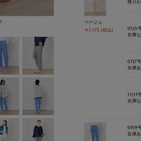
残り
)
モデル身長:167cm
ベージュ
05(5
￥7,172 (税込)
在庫
07(7号
在庫
11(11
在庫
09(9
在庫