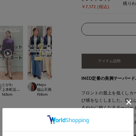
残り
￥7,172 (税込)
アイテム説明
INED定番の美脚テーパー
とがわ
Mayu
Mayu
kaori
t.
上本町近鉄SUPERIORCLOSET
福山天満屋店INED/7-IDconcept./Maglie
福山天満屋店INED/7-IDconcept./Magli
那覇メインプレイスI.T.
フロントの股上を低くしカ
163
cm
158
cm
158
cm
157
cm
び感をなくしました。股上
るやかに細くなるテーパー
を軽減。ウエスト部分はバ
ックなデザインで何色も揃え
もっと見る