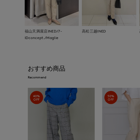
福山天満屋店INED/7-
高松三越INED
IDconcept./Maglie
おすすめ商品
Recommend
40%
50%
OFF
OFF