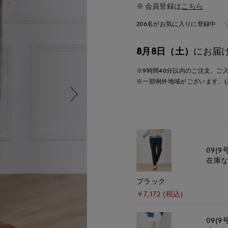
会員登録は
こちら
206名がお気に入りに登録中
8月8日（土）
にお届
※9時間
40分
以内
のご注文、ご
※一部例外地域がございます。(
09(9
在庫
ブラック
￥7,172 (税込)
09(9