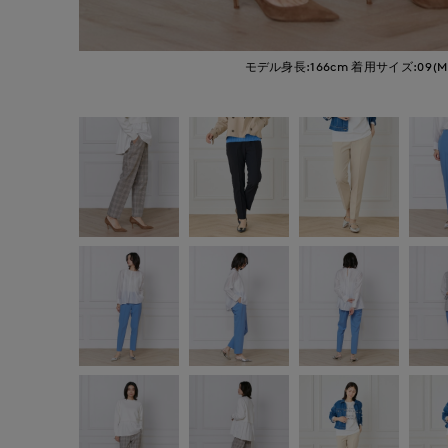
モデル身長:166cm
着用サイズ:09(M