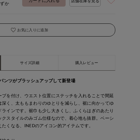
カートに入れる
店舗在庫を見る
わずか
お気に入りに追加
サイズ詳細
購入レビュー
ドパンツがブラッシュアップして新登場
tanaka
ナオミ
tanaka
e
'S.international
岡山天満屋SUPERIORCLOSET
那覇メインプレイスI.T.'S.international
岡山天満屋SUPERIORCLOSET
ーブを付け、ウエスト位置にステッチを入れることで間延
170
cm
162
cm
170
cm
は深く、太ももまわりのゆとりを減らし、裾に向かってゆ
ドラインです。裾巾も少し大きくし、ふくらはぎのあたり
ックスタイルのみゴム仕様なので、着心地も抜群。ベーシ
たくなる、INEDのアイコン的アイテムです。