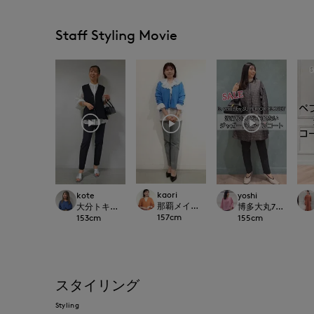
Staff Styling Movie
kaori
kote
yoshi
那覇メインプレイスI.T.'S.international
大分トキハINED
博多大丸7-IDconcep
157
cm
153
cm
155
cm
スタイリング
Styling