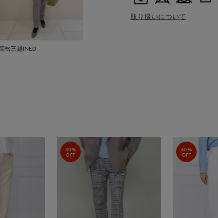
取り扱いについて
高松三越INED
40%
60%
OFF
OFF