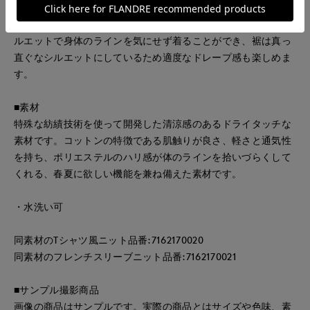
いつものTシャツやブラウス、ワンピースにさっと羽織るだけ
で、こなれ感とニュアンスのある雰囲気に。たっぷりとしたシ
ルエットで身体のラインを気にせず着ることができ、裾は真っ
直ぐなシルエットにしているため適度なドレープ感も楽しめま
す。
■素材
特殊な紡績技術を使って開発した清涼感のあるドライタッチな
素材です。コットンの特徴である肌触りが良さ、軽さと通気性
を持ち、ポリエステルのハリ感が体のラインを拾いづらくして
くれる、春夏に欲しい機能を兼ね備えた素材です。
・水洗い可
同素材のTシャツ風ニット品番:7162170020
同素材のフレンチスリーブニット品番:7162170021
■サンプル撮影商品
画像の商品はサンプルです。実際の商品とはサイズや色味、素