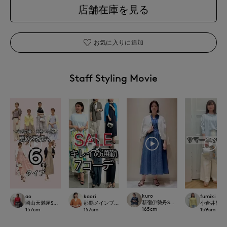
店舗在庫を見る
お気に入りに追加
Staff Styling Movie
kuro
ao
kaori
fumiki
新宿伊勢丹SUPERIOR CLOSET
岡山天満屋SUPERIORCLOSET
那覇メインプレイスI.T.'S.international
小倉井筒屋SU
165
cm
157
cm
157
cm
159
cm