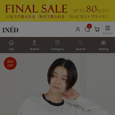
2
メニュー
Top
Brand
Category
Search
Styling
20%
OFF