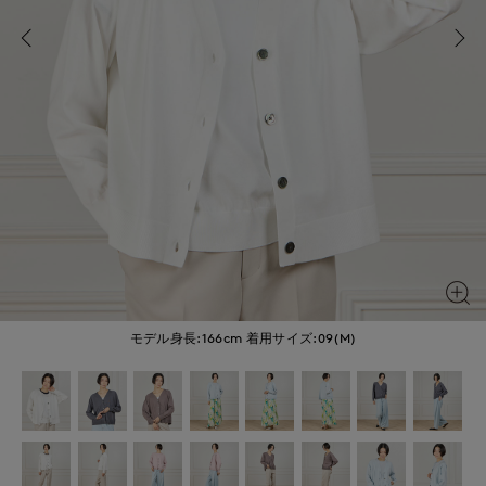
モデル身長:166cm
着用サイズ:09(M)