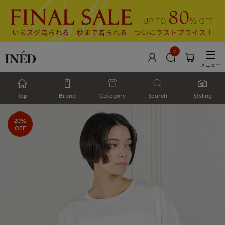
2
メニュー
Top
Brand
Category
Search
Styling
20%
OFF