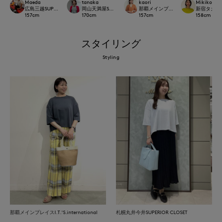
Maeda
tanaka
kaori
Mikiko
広島三越SUPERIORCLOSET
岡山天満屋SUPERIORCLOSET
那覇メインプレイスI.T.'S.internation
新宿タカシマヤ
157
cm
170
cm
157
cm
158
cm
スタイリング
Styling
那覇メインプレイスI.T.'S.international
札幌丸井今井SUPERIOR CLOSET