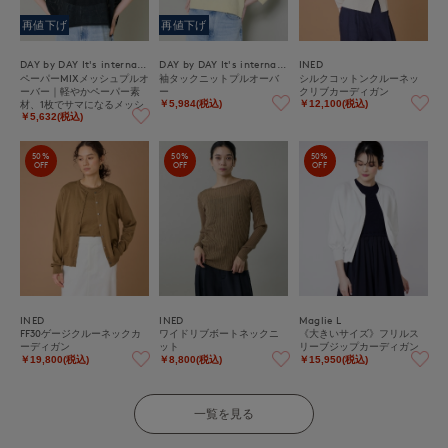
再値下げ
再値下げ
DAY by DAY It's international
DAY by DAY It's international
INED
ペーパーMIXメッシュプルオ
袖タックニットプルオーバ
シルクコットンクルーネッ
ーバー｜軽やかペーパー素
ー
クリブカーディガン
材、1枚でサマになるメッシ
￥5,984(税込)
￥12,100(税込)
ュニット
￥5,632(税込)
50%
50%
50%
OFF
OFF
OFF
INED
INED
Maglie L
FF30ゲージクルーネックカ
ワイドリブボートネックニ
《大きいサイズ》フリルス
ーディガン
ット
リーブジップカーディガン
￥19,800(税込)
￥8,800(税込)
￥15,950(税込)
一覧を見る