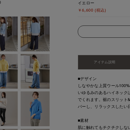
)
モデル身長:167cm
イエロー
￥6,600 (税込)
アイテム説明
■デザイン
しなやかな上質ウール100
いゆるみのあるハイネック
でくれます。裾のスリット
バーし、リラックスしたい
■素材
肌に触れてもチクチクしない