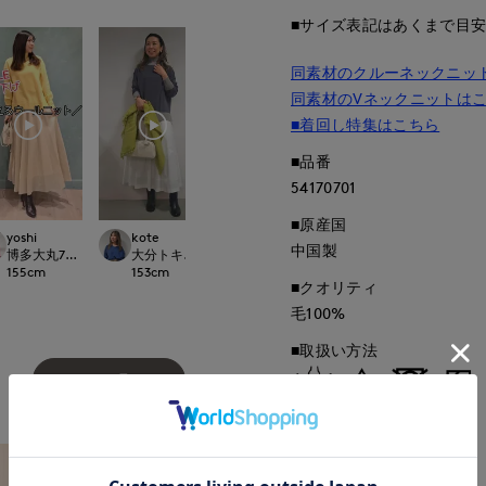
■サイズ表記はあくまで目
同素材のクルーネックニッ
同素材のVネックニットは
■着回し特集はこちら
■品番
54170701
■原産国
yoshi
kote
yoshi
kote
中国製
international
博多大丸7-IDconcept.
大分トキハINED
博多大丸7-IDconcept.
大分トキハINED
155
cm
153
cm
155
cm
153
cm
■クオリティ
毛100%
■取扱い方法
もっと見る
取り扱いについて