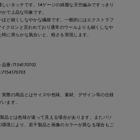
優しいタッチです。14ゲージの綺麗な天竺編みですっきり
やかで上品な印象です。
いほど細くしなやかな繊維です。一般的にはエクストラフ
9.5マイクロンと言われており通常のウールよりも細くしなや
た時に滑らかな風合いと、軽さを実現します。
:7154170702
54170703
。実際の商品とはサイズや色味、素材、デザイン等の仕様
ざいます。
の製品とは色味が違って見える場合があります。またパソ
の環境により、若干製品と画像のカラーが異なる場合もご