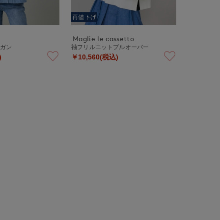
再値下げ
Maglie le cassetto
ィガン
袖フリルニットプルオーバー
)
￥10,560(税込)