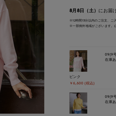
8月8日（土）
にお届
※12時間
13分
以内
のご注文、ご
※一部例外地域がございます。(
09(9
在庫
ピンク
￥6,600 (税込)
09(9
在庫