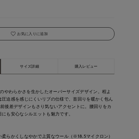
着用サイズ:09(M)
お気に入りに追加
サイズ詳細
購入レビュー
%のやわらかさを生かしたオーバーサイズデザイン。程よ
は圧迫感を感じにくいリブの仕様で、首回りを暖かく包ん
&前後差デザインもさり気ないアクセントに。腰回りをカ
日にも安心なシルエットも魅力です。
柔らかくしなやかで上質なウール（※18.5マイクロン）