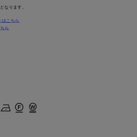
安となります。
トはこちら
こちら
Nakajima
Rie
maemae
広島三越I.T.'S.international
鹿児島山形屋INED
たまプラーザ東急I.T.'S.international
158
cm
160
cm
157
cm