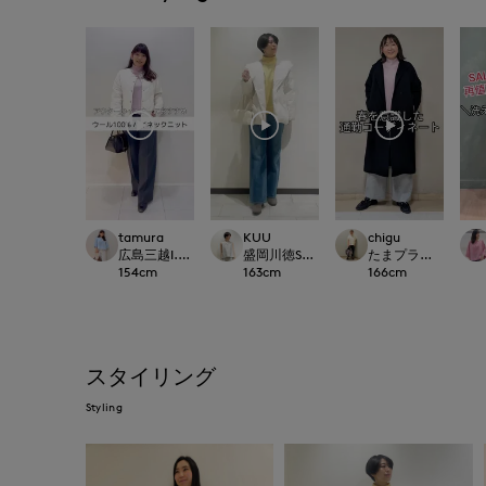
tamura
KUU
chigu
広島三越I.T.'S.international
盛岡川徳SUPERIOR CLOSET
たまプラーザ東急I.T.'S.
154
cm
163
cm
166
cm
スタイリング
Styling