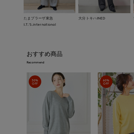
たまプラーザ東急
大分トキハINED
I.T.'S.international
おすすめ商品
Recommend
30%
60%
OFF
OFF