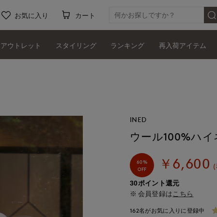
お気に入り
カート
アウトレット
スタイリング
ランキング
再入荷アイテム
INED
ウール100%ハ
￥6,600
60%
OFF
30ポイント還元
会員登録は
こちら
162名がお気に入りに登録中