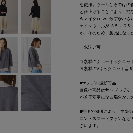
を使用。ウールならではの
と仕上げることにより、艶
※マイクロンの数字が小さ
ァインウールが18.5～1
か。そのため、製品になっ
・水洗い可
同素材のクルーネックニット品番
同素材のVネックニット品番:71
■サンプル撮影商品
画像の商品はサンプルです
が若干変更になる場合がご
■照明の関係により、実際
コン・スマートフォンなど
ざいます。