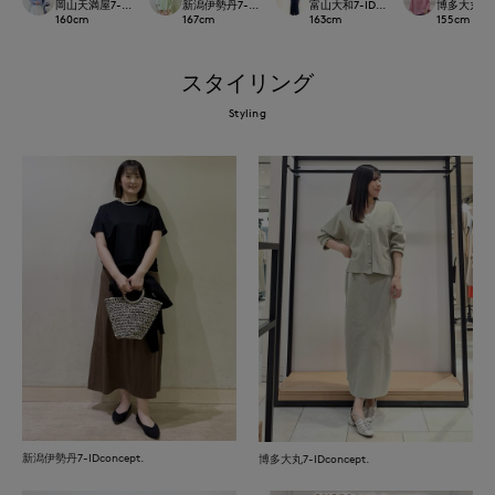
岡山天満屋7-IDconcept.
新潟伊勢丹7-IDconcept.
富山大和7-IDconcept.
博多大丸7-ID
160
cm
167
cm
163
cm
155
cm
スタイリング
Styling
新潟伊勢丹7-IDconcept.
博多大丸7-IDconcept.