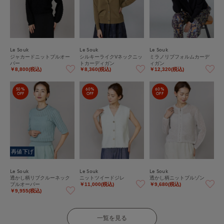
Le Souk
Le Souk
Le Souk
ジャカードニットプルオー
シルキーライクVネックニッ
ミラノリブフォルムカーデ
バー
トカーディガン
ィガン
￥8,800(税込)
￥8,360(税込)
￥12,320(税込)
50%
60%
60%
OFF
OFF
OFF
再値下げ
Le Souk
Le Souk
Le Souk
透かし柄リブクルーネック
ニットツイードジレ
透かし柄ニットブルゾン
プルオーバー
￥11,000(税込)
￥9,680(税込)
￥9,955(税込)
一覧を見る