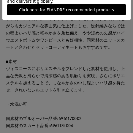
■デザイン
ドルマンスリーブで程よい抜け感のあるサイジングが魅力のニ
ットカーディガン。ドットボタンをアクセントに、きれいめな
がらもカジュアルな雰囲気に仕上げました。総針編みならでは
の程よいハリ感と軽やかさを兼ね備え、やや短めの丈感がハイ
ウエストボトムやワンピースとも好相性。同素材のニットスカ
ートと合わせたセットコーディネートもおすすめです。
■素材
ヴィスコースにポリエステルをブレンドした素材を使用し、上
品な光沢と滑らかで清涼感のある肌触りを実現。さらにポリエ
ステルを加えることで、しなやかさの中に程よいハリ感を持た
せ、きれいなシルエットを引き立てます。
・水洗い可
同素材のプルオーバー品番:6961170002
同素材のスカート品番:6961175004