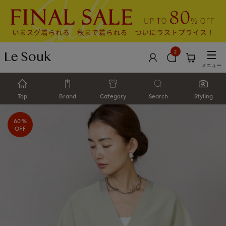
2
メニュー
Top
Brand
Category
Search
Styling
60%
OFF