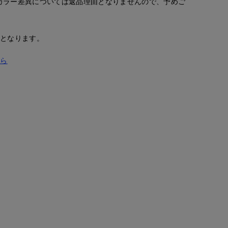
カラー差異については返品理由となりませんので、予めご
安となります。
ちら