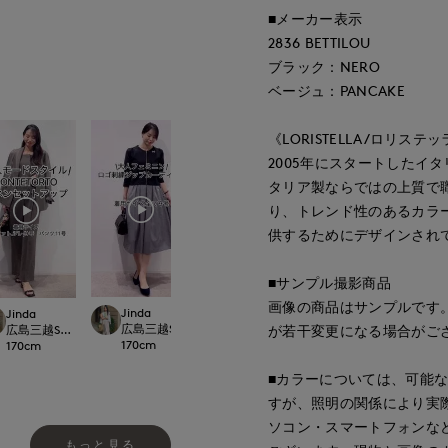
■メーカー表示
2836 BETTILOU
ブラック：NERO
ベージュ：PANCAKE
《LORISTELLA/ロリステ
2005年にスタートしたイ
タリア製ならではの上質で
り、トレンド性のあるカラ
供するためにデザインされ
■サンプル撮影商品
画像の商品はサンプルです
Jinda
Jinda
Jinda
fumiki
広島三越SUPERIORCLOSET
広島三越SUPERIOR
LOSET
広島三越SUPERIORCLOSET
小倉井筒屋SUPERIOR CLOSET
が若干変更になる場合がご
170
cm
170
cm
170
cm
159
cm
■カラーについては、可能
すが、照明の関係により実
ソコン・スマートフォンな
もっと見る