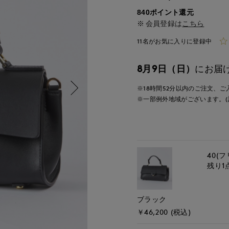
840ポイント還元
会員登録は
こちら
11名がお気に入りに登録中
8月9日（日）
にお届
※18時間
52分
以内
のご注文、ご
※一部例外地域がございます。(
40(フ
残り1
ブラック
￥46,200 (税込)