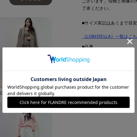
ございます。現物と画像の
了承ください。
■サイズ表記はあくまで目
《LORISTELLA》一覧はこ
■品番
50206311
■原産国
イタリア製
■クオリティ
牛革
広島三越SUPERIORCLOSET
■取扱い方法
取り扱いについて