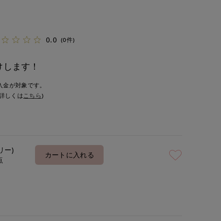
0.0
(0件)
けします！
入金が対象です。
詳しくは
こちら
)
リー)
カートに入れる
点