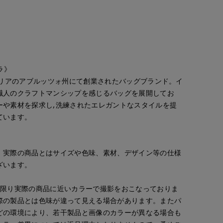
ッラ》
タリアのアブルッツォ州にて創業されたバッグブランド。イ
職人のクラフトマンシップを感じるバッグを展開してお
ーや素材を探求し,洗練されたエレガントなスタイルを提
ています。
。実際の商品とはサイズや色味、素材、デザイン等の仕様
Mikiko
真実
Mikiko
CLOSET
ざいます。
新宿タカシマヤSUPERIOR CLOSET
広島三越I.T.'S.international
新宿タカシマヤSUPERIOR CLOSET
158
cm
157
cm
158
cm
な限り実際の商品に近いカラーで撮影をおこなっておりま
際の製品とは色味が違って見える場合があります。またパ
どの環境により、若干製品と画像のカラーが異なる場合も