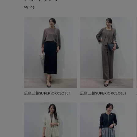
Styling
広島三越SUPERIORCLOSET
広島三越SUPERIORCLOSET