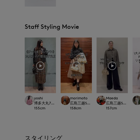
Staff Styling Movie
yoshi
morimoto
Maeda
博多大丸7-IDconcept.
広島三越SUPERIORCLOSET
広島三越SUPERIORC
155
cm
158
cm
157
cm
スタイリング