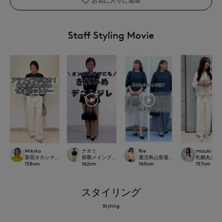
お気に入りに追加
Staff Styling Movie
Mikiko
ナオミ
Rie
mizuki
新宿タカシマヤSUPERIOR CLOSET
那覇メインプレイスI.T.'S.international
鹿児島山形屋INED
札幌丸井今井S
158
cm
162
cm
160
cm
157
cm
スタイリング
Styling