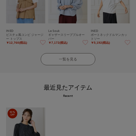
INED
Le Souk
INED
ビスチェ風コンビ ジャージ
ギャザースリーブプルオー
ボートネックドルマンカッ
ー トップス
バー
トソー
￥12,760(税込)
￥7,172(税込)
￥5,192(税込)
一覧を見る
最近見たアイテム
Recent
50%
OFF