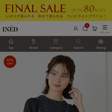
3
メニュー
Top
Brand
Category
Search
Styling
50%
OFF