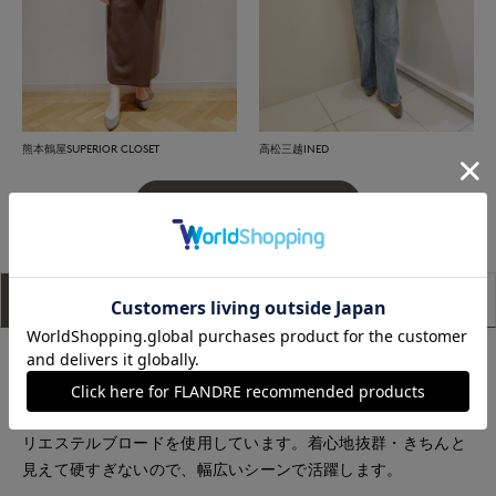
熊本鶴屋SUPERIOR CLOSET
高松三越INED
もっと見る
アイテム説明
サイズ詳細
購入レビュー
■デザイン
一枚でレイヤード風に見えるプルオーバーです。身頃部分はツ
イード調のジャージー素材、袖には非常にソフトな風合いのポ
リエステルブロードを使用しています。着心地抜群・きちんと
見えて硬すぎないので、幅広いシーンで活躍します。