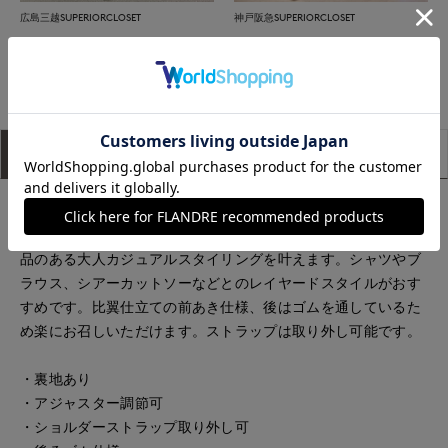
広島三越SUPERIORCLOSET
神戸阪急SUPERIORCLOSET
もっと見る
アイテム説明
サイズ詳細
購入レビュー
こなれ感あるレイヤードスタイルを叶えるデニム風ビスチェ。
軽やかでカジュアルすぎないデニム風素材を使用することで、
品のある大人カジュアルスタイリングを叶えます。シャツやブ
ラウス、シアーカットソーなどとのレイヤードスタイルがおす
すめです。比翼仕立ての前あき仕様、後はゴムを通しているた
め楽にお召しいただけます。ストラップは取り外し可能です。
・裏地あり
・アジャスター調節可
・ショルダーストラップ取り外し可