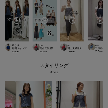
ayu
ゆうき
ao
ao
近鉄あべのハ
那覇メインプレイスI.T.'S.international
岡山天満屋SUPERIORCLOSET
岡山天満屋SUPERIORCLOSET
156
cm
150
cm
157
cm
157
cm
スタイリング
Styling