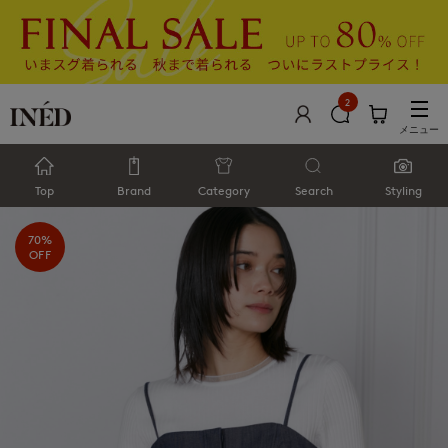
2
メニュー
Top
Brand
Category
Search
Styling
70%
OFF