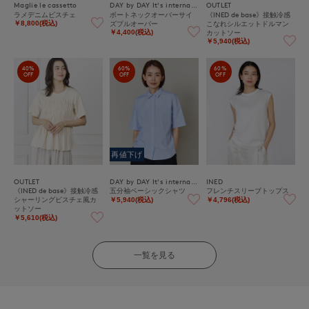
Maglie le cassetto
DAY by DAY It's international
OUTLET
ラメデニムビスチェ
ボートネックオーバーサイ
《INED de base》接触冷感
ズプルオーバー
こなれシルエットドルマン
￥8,800(税込)
カットソー
￥4,400(税込)
￥5,940(税込)
40%
60%
60%
OFF
OFF
OFF
再値下げ
OUTLET
DAY by DAY It's international
INED
《INED de base》接触冷感
五分袖ベーシックシャツ
フレンチスリーブトップス
シャーリングビスチェ風カ
￥5,940(税込)
￥4,796(税込)
ットソー
￥5,610(税込)
一覧を見る