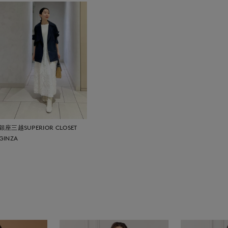
銀座三越SUPERIOR CLOSET
GINZA