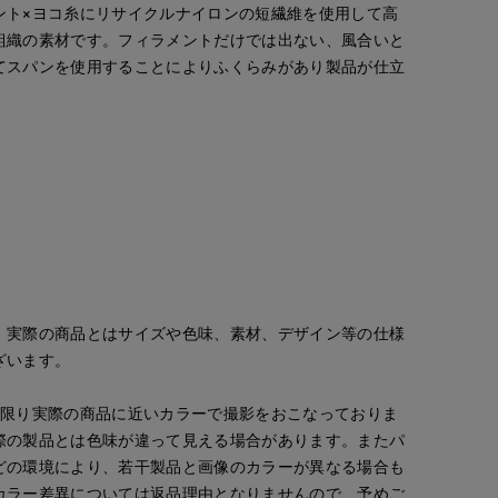
ント×ヨコ糸にリサイクルナイロンの短繊維を使用して高
組織の素材です。フィラメントだけでは出ない、風合いと
てスパンを使用することによりふくらみがあり製品が仕立
。実際の商品とはサイズや色味、素材、デザイン等の仕様
ざいます。
な限り実際の商品に近いカラーで撮影をおこなっておりま
際の製品とは色味が違って見える場合があります。またパ
Mikiko
Mikiko
ao
どの環境により、若干製品と画像のカラーが異なる場合も
ept.
新宿タカシマヤSUPERIOR CLOSET
新宿タカシマヤSUPERIOR CLOSET
岡山天満屋SUPERIORCLOSET
158
cm
158
cm
157
cm
カラー差異については返品理由となりませんので、予めご