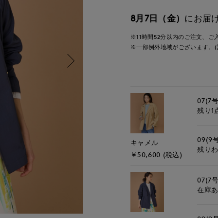
8月7日（金）
にお届
※11時間
52分
以内
のご注文、ご
※一部例外地域がございます。(
07(7号
残り1
09(9
キャメル
残り
￥50,600 (税込)
07(7号
在庫