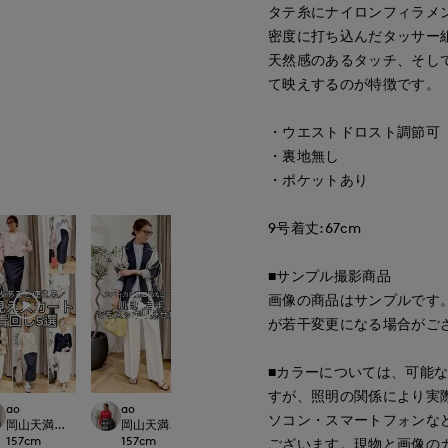
タテ糸にナイロンフィラメ
密度に打ち込んだタッサー
天然感のあるタッチ、そし
て映えするのが特徴です。
・ウエストドロスト調節可
・裏地無し
・ポケットあり
9号着丈:67cm
■サンプル撮影商品
画像の商品はサンプルです
が若干変更になる場合がご
■カラーについては、可能
すが、照明の関係により実
Mikiko
ao
ao
yoshi
ソコン・スマートフォンな
新宿タカシマヤSUPERIOR CLOSET
LOSET
岡山天満屋SUPERIORCLOSET
岡山天満屋SUPERIORCLOSET
博多大丸7-IDconc
158
cm
157
cm
157
cm
155
cm
ございます。現物と画像の