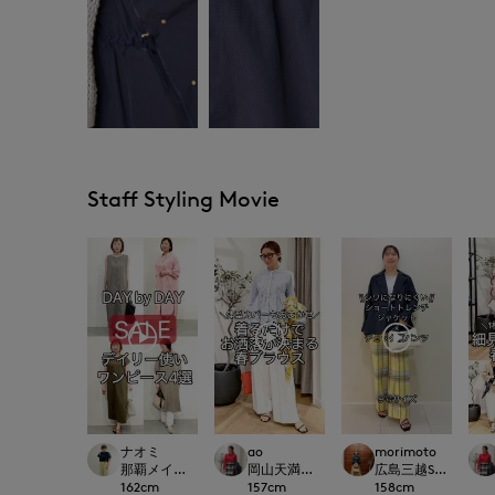
Staff Styling Movie
ナオミ
ao
morimoto
那覇メインプレイスI.T.'S.international
岡山天満屋SUPERIORCLOSET
広島三越SUPERIORC
162
cm
157
cm
158
cm