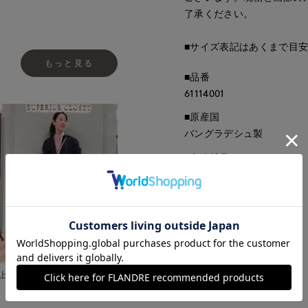
了承ください。
■サイズ表記はあくまで目
もっと見る
■品番
61114001
■原産国
バングラデシュ製
■クオリティ
ナイロン100%
■取扱い方法
取り扱いについて
上本町近鉄SUPERIORCLOSET