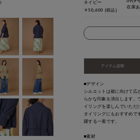
09(9
ネイビー
)
モデル身長:166cm
在庫
￥50,600 (税込)
アイテム説明
■デザイン
シルエットは裾に向けて広
らかな印象を演出します。
イリングを楽しんでいただ
タイリングにもおすすめで
躍する一着です。
■素材