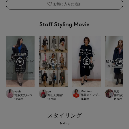
お気に入りに追加
Staff Styling Movie
Michino
yoshi
ao
浅野
那覇メインプレイスI.T.'S.internation
博多大丸7-IDconcept.
岡山天満屋SUPERIORCLOSET
神戸阪急SUP
162
cm
155
cm
157
cm
157
cm
スタイリング
Styling