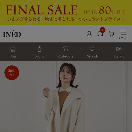
2
メニュー
Top
Brand
Category
Search
Styling
30%
OFF