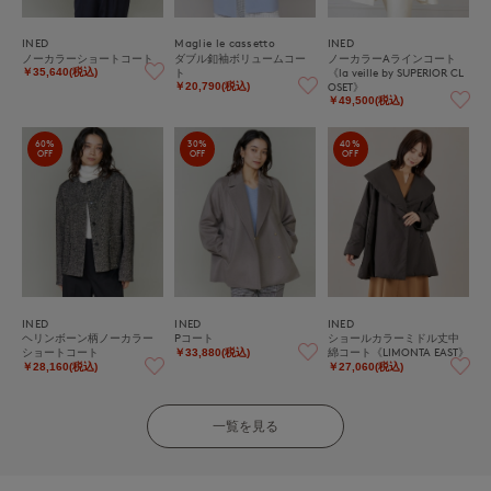
INED
Maglie le cassetto
INED
ノーカラーショートコート
ダブル釦袖ボリュームコー
ノーカラーAラインコート
ト
《la veille by SUPERIOR CL
￥35,640(税込)
OSET》
￥20,790(税込)
￥49,500(税込)
60%
30%
40%
OFF
OFF
OFF
INED
INED
INED
ヘリンボーン柄ノーカラー
Pコート
ショールカラーミドル丈中
ショートコート
綿コート《LIMONTA EAST》
￥33,880(税込)
￥28,160(税込)
￥27,060(税込)
一覧を見る