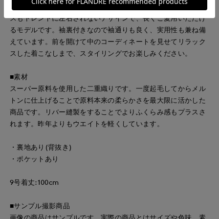
のあるラグランスリーブデザインが快適。合わせやすいレング
スもトレンドに左右されないデザインで、長くご愛用いただけ
るモデルです。袖裏付きなので袖通りも良く、実用性も兼ね備
えています。前を開けて中のコーディネートを見せてリラック
スした着こなしまで、スタイリングでお楽しみください。
■素材
スーパー原料を使用した二重織りです。一度起毛してからメル
トンに仕上げることで原料本来の柔らかさを最大限に活かした
商品です。リバー縫製をすることでよりふくらみ感もプラスさ
れます。昨年よりもウエイトを軽くしています。
・裏地あり(背抜き)
・ポケットあり
9号着丈:100cm
■サンプル撮影商品
画像の商品はサンプルです。実際の商品とはサイズや色味、素