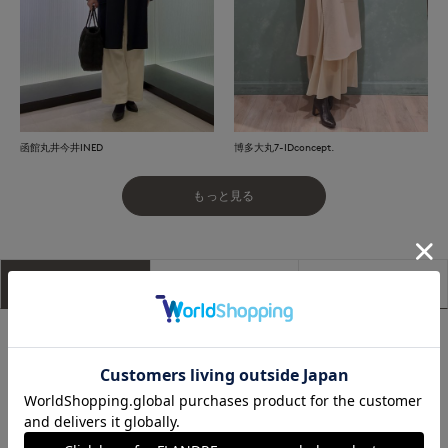
函館丸井今井INED
博多大丸7-IDconcept.
もっと見る
アイテム説明
サイズ詳細
購入レビュー
■デザイン
シャープなスタンドカラーのコート。ハンドメイド風ステッチ
がアクセントをプラスします。釦を閉じてスタンドカラーとし
ても、開けて着用しても決まる2WAYの衿デザインに最も拘り
ました。ジャケットや厚手のニットの上からも羽織れるゆとり