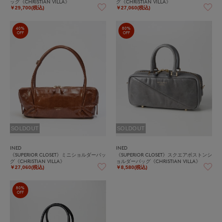
ッグ《CHRISTIAN VILLA》
グ《CHRISTIAN VILLA》
￥29,700(税込)
￥27,060(税込)
40%
80%
OFF
OFF
SOLDOUT
SOLDOUT
INED
INED
《SUPERIOR CLOSET》ミニショルダーバッ
《SUPERIOR CLOSET》スクエアボストンシ
グ《CHRISTIAN VILLA》
ョルダーバッグ《CHRISTIAN VILLA》
￥27,060(税込)
￥8,580(税込)
80%
OFF