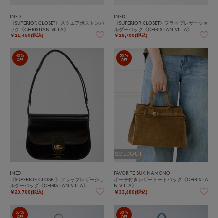
INED
INED
《SUPERIOR CLOSET》スクエアボストンバ
《SUPERIOR CLOSET》フラップレザーショ
ッグ《CHRISTIAN VILLA》
ルダーバッグ《CHRISTIAN VILLA》
￥21,450(税込)
￥29,700(税込)
40%
30%
OFF
OFF
SOLDOUT
INED
FAVORITE SUKINAMONO
《SUPERIOR CLOSET》フラップレザーショ
ポーチ付きレザートートバッグ《CHRISTIA
ルダーバッグ《CHRISTIAN VILLA》
N VILLA》
￥29,700(税込)
￥33,880(税込)
30%
30%
OFF
OFF