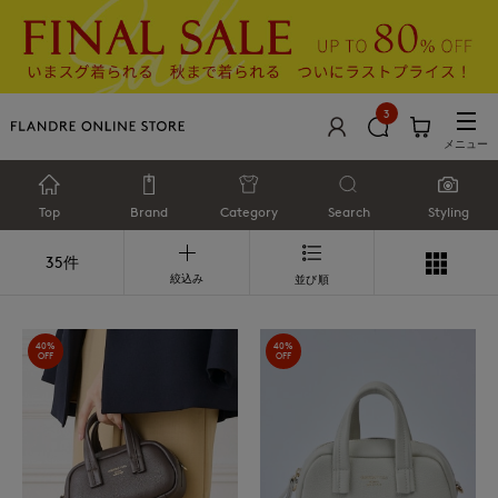
3
メニュー
Top
Brand
Category
Search
Styling
35件
絞込み
並び順
40%
40%
OFF
OFF