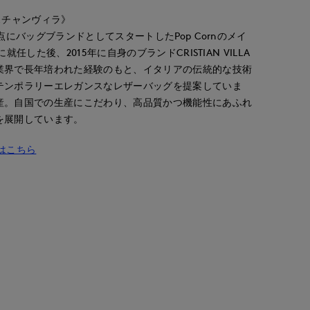
クリスチャンヴィラ》
点にバッグブランドとしてスタートしたPop Cornのメイ
就任した後、2015年に自身のブランドCRISTIAN VILLA
業界で長年培われた経験のもと、イタリアの伝統的な技術
テンポラリーエレガンスなレザーバッグを提案していま
kote
Jinda
yoshi
大分トキハINED
広島三越SUPERIORCLOSET
博多大丸7-IDconcept.
産。自国での生産にこだわり、高品質かつ機能性にあふれ
153
cm
170
cm
155
cm
を展開しています。
一覧はこちら