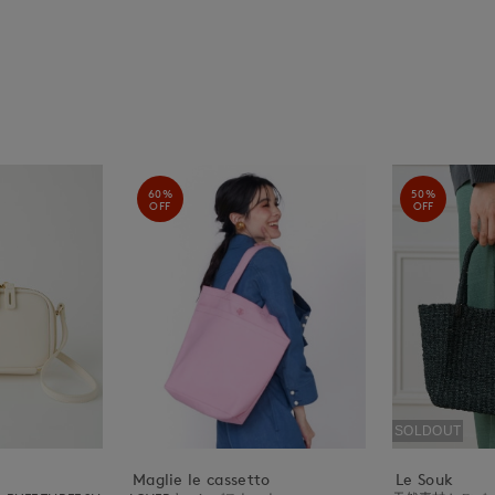
60%
50%
OFF
OFF
SOLDOUT
Maglie le cassetto
Le Souk