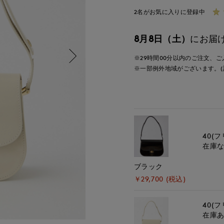
2名がお気に入りに登録中
8月8日（土）
にお届
※29時間
00分
以内
のご注文、ご
※一部例外地域がございます。(
40(フ
在庫
ブラック
￥29,700 (税込)
40(フ
在庫