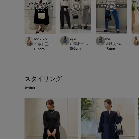
ayu
ayu
makiko
近鉄あべのハルカスINED
近鉄あべのハルカスI
イネド三井アウトレットパーク多摩南大沢店
156
cm
156
cm
153
cm
スタイリング
Styling