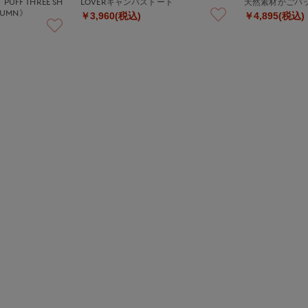
PUFF THREE SH
LOVERキャンバストート
天然素材かごバッグ
LUMN》
￥3,960(税込)
￥4,895(税込)