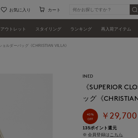
お気に入り
カート
アウトレット
スタイリング
ランキング
再入荷アイテム
ョルダーバッグ《CHRISTIAN VILLA》
INED
《SUPERIOR 
ッグ《CHRISTIAN
￥29,700
40%
OFF
135ポイント還元
会員登録は
こちら