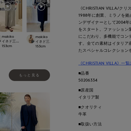
《CHRISTIAN VILLA/
1988年に創業、ミラノを拠
ンデザイナーとして2004年に
をスタート。ファッション
にこだわり、多機能でコン
makiko
kote
kote
makiko
NED
イネド三井アウトレットパーク多摩南大沢店
大分トキハINED
大分トキハINED
イネド三井アウトレットパーク多摩南大沢店
す。全ての素材はイタリア
153
cm
153
cm
153
cm
153
cm
たスペシャルコレクション
《CHRISTIAN VILLA》
■品番
もっと見る
50206334
■原産国
イタリア製
■クオリティ
牛革
■取扱い方法