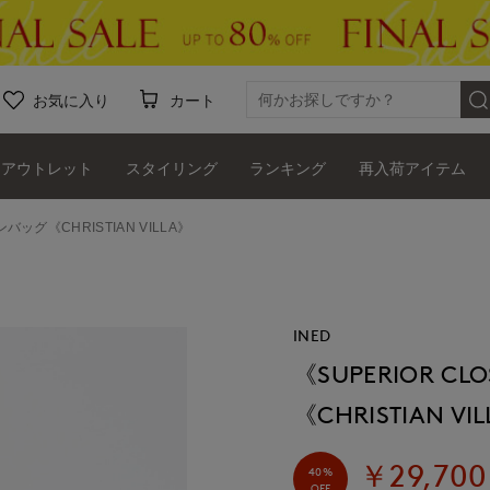
お気に入り
カート
アウトレット
スタイリング
ランキング
再入荷アイテム
バッグ《CHRISTIAN VILLA》
INED
《SUPERIOR 
《CHRISTIAN VI
￥29,700
40%
OFF