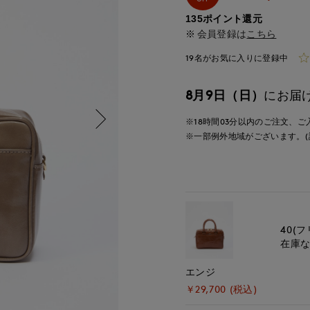
135ポイント還元
会員登録は
こちら
19名がお気に入りに登録中
8月9日（日）
にお届
※18時間
03分
以内
のご注文、ご
※一部例外地域がございます。(
40(フ
在庫
エンジ
￥29,700 (税込)