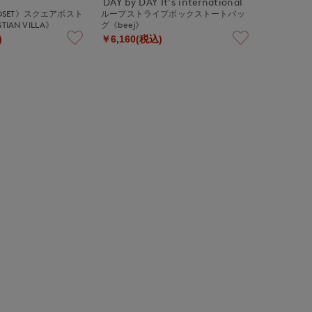
DAY by DAY It's international
CLOSET》スクエアボスト
ループストライプボックストートバッ
IAN VILLA》
グ《beej》
)
￥6,160(税込)