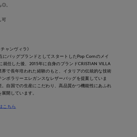
も◎。
し可
クリスチャンヴィラ》
点にバッグブランドとしてスタートしたPop Cornのメイ
waka
KUU
ao
銀座三越SUPERIOR CLOSET GINZA
R CLOSET
盛岡川徳SUPERIOR CLOSET
岡山天満屋SUPERIORCLOSET
就任した後、2015年に自身のブランドCRISTIAN VILLA
160
cm
163
cm
157
cm
業界で長年培われた経験のもと、イタリアの伝統的な技術
テンポラリーエレガンスなレザーバッグを提案していま
産。自国での生産にこだわり、高品質かつ機能性にあふれ
を展開しています。
一覧はこちら