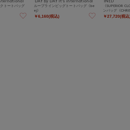
nternational
DAY by DAY It's international
INED
ックトートバッグ
ループラインビッグトートバッグ《be
《SUPERIOR 
ej》
ンバッグ《CHRIST
￥6,160(税込)
￥27,720(税込