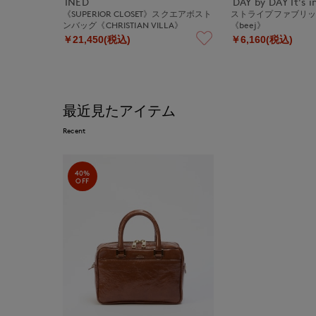
INED
DAY by DAY It's i
《SUPERIOR CLOSET》スクエアボスト
ストライプファブリ
ンバッグ《CHRISTIAN VILLA》
《beej》
￥21,450(税込)
￥6,160(税込)
最近見たアイテム
Recent
40%
OFF