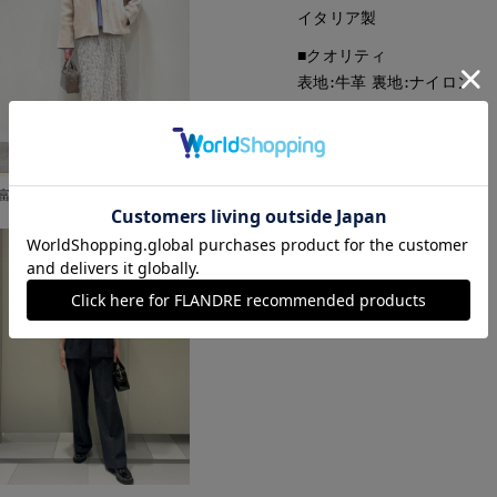
イタリア製
■クオリティ
表地:牛革 裏地:ナイロン
■取扱い方法
取り扱いについて
富山大和7-IDconcept.