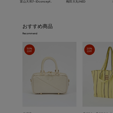
富山大和7-IDconcept.
梅田大丸INED
おすすめ商品
Recommend
50%
20%
OFF
OFF