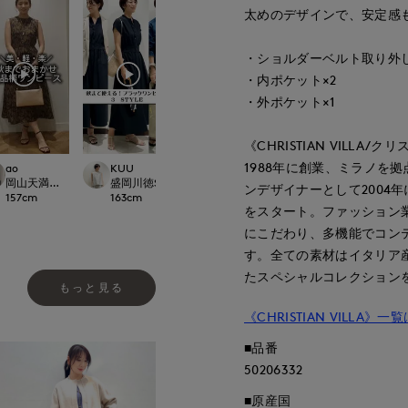
太めのデザインで、安定感
・ショルダーベルト取り外
・内ポケット×2
・外ポケット×1
《CHRISTIAN VILLA/
1988年に創業、ミラノを拠
ao
KUU
tanaka
kuro
CLOSET
岡山天満屋SUPERIORCLOSET
盛岡川徳SUPERIOR CLOSET
岡山天満屋SUPERIORCLOSET
新宿伊勢丹SUPERIO
ンデザイナーとして2004年に
157
cm
163
cm
170
cm
165
cm
をスタート。ファッション
にこだわり、多機能でコン
す。全ての素材はイタリア
たスペシャルコレクション
もっと見る
《CHRISTIAN VILLA》
■品番
50206332
■原産国